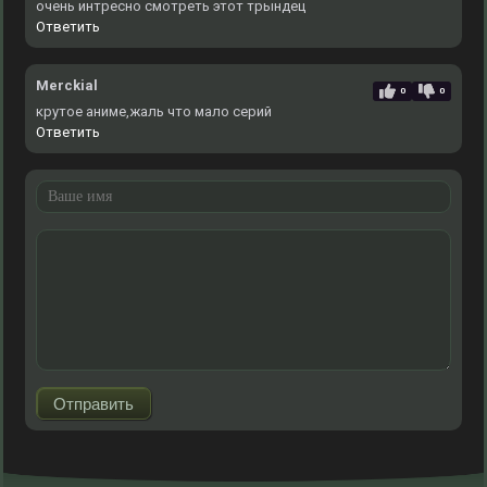
очень интресно смотреть этот трындец
Ответить
Merckial
0
0
крутое аниме,жаль что мало серий
Ответить