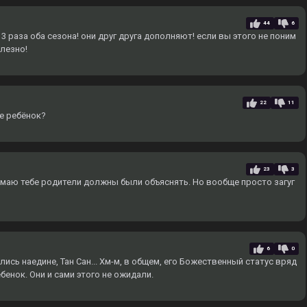
44
6
 раза оба сезона! они друг друга дополняют! если вы этого не поним
олезно!
22
11
ще ребёнок?
23
3
умаю тебе родители должны были объяснять. Но вообще просто загуг
6
0
лись наедине, Тан Сан... Хм-м, в общем, его Божественный статус вряд
ребенок. Они и сами этого не ожидали.