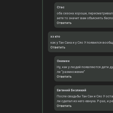
Стас
оба сезона хороши, пересматривал 3
аете то значит вам объяснять бесп
Ответить
хз кто
как у Тан Сана и у Сяо У появился вооб
Ответить
Онимен
Ну, как у людей появляются дети д
ли "размножение"
Ответить
Евгвний Безликий
После свадьбы Тан Сан и Сяо У оста
ли сделал из него евнуха. Р-раз, и 
Ответить