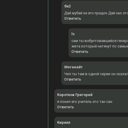
бк2
Дай мубай не его предок Дай хао эт
Ответить
ls
сам ты взбунтовавшийся генерал
жета который натянут по самы
Ответить
Меганайт
Чел ты там в одной серии он сказал
Ответить
Коротков Григорий
я понел его учитель это тан сан
Ответить
Кирилл