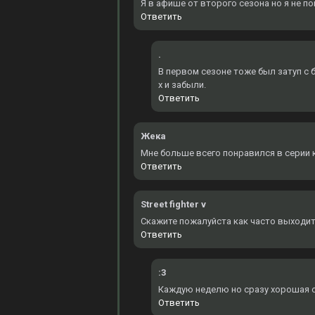
Я в афише от второго сезона но я не по
Ответить
.
В первом сезоне тоже был затуп с б
х и забыли.
Ответить
Жека
Мне больше всего понравился в серии к
Ответить
Street fighter v
Скажите пожалуйста как часто выходит
Ответить
:3
Каждую неделю но сразу хорошая оз
Ответить