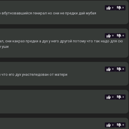
3
3
о вбутновавшийся генирал но они не предки дай мубая
0
0
, они какраз предки а дух у него другой потому что так надо для сю
е уши
0
0
 что его дух унастеледован от матери
2
2
2
0