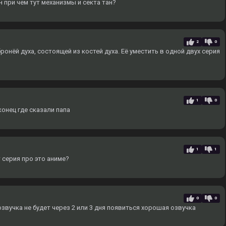
н при чем тут механизмы и секта тан?
2
0
ронёй духа, состоящей из костей духа. Еë уместить в одной двух серия
1
0
онец где сказали папа
1
1
 серия про это аниме?
0
0
вучка не будет через 2 или 3 дня появиться хорошая озвучка