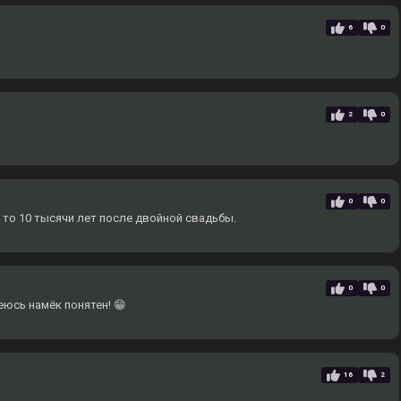
6
0
2
0
0
0
 то 10 тысячи лет после двойной свадьбы.
0
0
еюсь намёк понятен! 😁
16
2