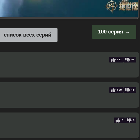
100 серия
список всех серий
142
67
108
18
0
0