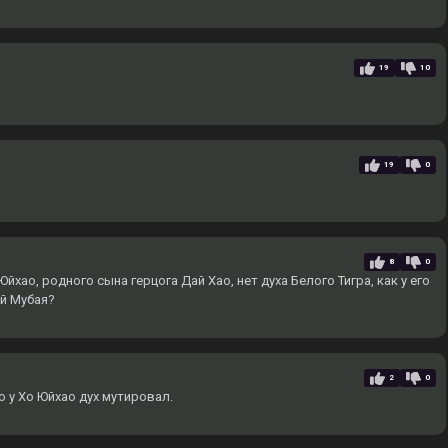
19
10
19
0
8
0
йхао, родного сына герцога Дай Хао, нет духа Белого Тигра, как у его
ай Мубая?
2
0
о у Хо Юйхао дух мутировал.