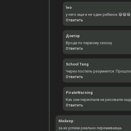
leo
у него еще и не один ребенок 😁😁😁
Ответить
Доктор
Вроде по первому сезону
Ответить
School Tang
Через постель разумеется. Прошло
Ответить
PirateWarning
Как они переспали не рисовали над
Ответить
Мейхер
за их успехи реально переживаешь