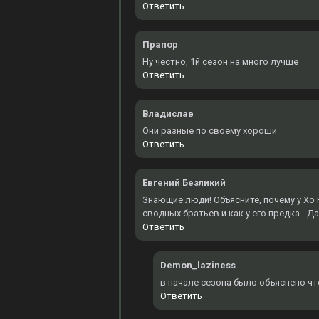
Ответить
Прапор
Ну честно, 1й сезон на много лучше
Ответить
Владислав
Они разные по своему хороши
Ответить
Евгений Безликий
Знающие люди! Объясните, почему у Хо Ю
сводных братьев и как у его предка - Д
Ответить
Demon_laziness
в начале сезона было объяснено чт
Ответить