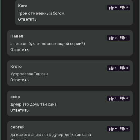
Kara
0
0
Трон отмеченный богом
Ответить
Павел
2
1
а чего он бухает после каждой серии?)
Ответить
Ктото
1
0
Уурррааааа Тан сан
Ответить
ахер
1
0
дунер это дочь тан сана
Ответить
сергей
0
0
да все это знают что дунер дочь тан сана