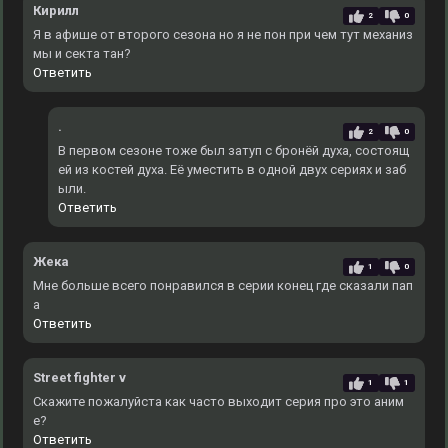
Кирилл
2
0
Я в афише от второго сезона но я не пон при чем тут механиз
мы и секта тан?
Ответить
.
2
0
В первом сезоне тоже был затуп с бронёй духа, состоящ
ей из костей духа. Еë уместить в одной двух сериях и заб
ыли.
Ответить
Жека
1
0
Мне больше всего понравился в серии конец где сказали пап
а
Ответить
Street fighter v
1
1
Скажите пожалуйста как часто выходит серия про это аним
е?
Ответить