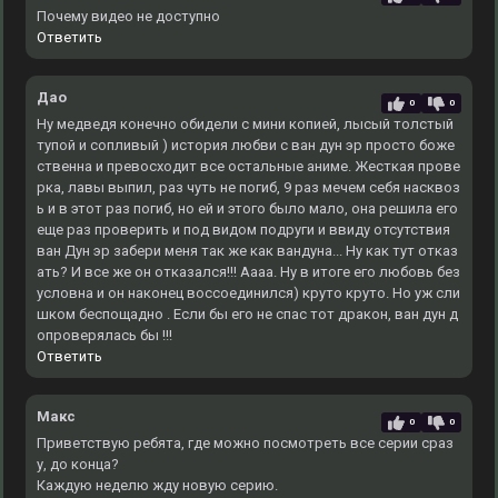
Почему видео не доступно
Ответить
Дао
0
0
Ну медведя конечно обидели с мини копией, лысый толстый
тупой и сопливый ) история любви с ван дун эр просто боже
ственна и превосходит все остальные аниме. Жесткая прове
рка, лавы выпил, раз чуть не погиб, 9 раз мечем себя насквоз
ь и в этот раз погиб, но ей и этого было мало, она решила его
еще раз проверить и под видом подруги и ввиду отсутствия
ван Дун эр забери меня так же как вандуна... Ну как тут отказ
ать? И все же он отказался!!! Аааа. Ну в итоге его любовь без
условна и он наконец воссоединился) круто круто. Но уж сли
шком беспощадно . Если бы его не спас тот дракон, ван дун д
опроверялась бы !!!
Ответить
Макс
0
0
Приветствую ребята, где можно посмотреть все серии сраз
у, до конца?
Каждую неделю жду новую серию.