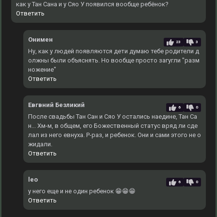
как у Тан Сана и у Сяо У появился вообще ребёнок?
Ответить
Онимен
23
3
Ну, как у людей появляются дети думаю тебе родители д
олжны были объяснять. Но вообще просто загугли "разм
ножение"
Ответить
Евгвний Безликий
6
0
После свадьбы Тан Сан и Сяо У остались наедине, Тан Са
н... Хм-м, в общем, его Божественный статус вряд ли сде
лал из него евнуха. Р-раз, и ребенок. Они и сами этого не о
жидали.
Ответить
leo
6
0
у него еще и не один ребенок 😁😁😁
Ответить