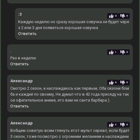
:3
0
0
Каждую неделю но сразу хорошая озвучка не будет чере
з 2 или 3 дня появиться хорошая озвучка
Ответить
.
1
0
Раз в неделю
Ответить
Александр
6
0
Смотрю 2 сезон, и наслаждаюсь как первым, Оба сизони бом
ба и каждий по своему, Не думал что в 42 года присяду на так
ое офигительное аниме, ето вам не санта барбара ).
Ответить
Александр
3
0
Вобщем советую всем глянуть етот мульт сереал, если будет
3 сезон, тоже посмотрю с огромним желанием и наслаждени