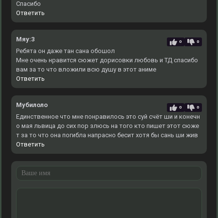
Спасибо
Ответить
Мяу:3
0
0
Ребята он даже тан сана обошол
Мне очень нравится сюжет дорисовки любовь и ТД спасибо
вам за то что вложили всю душу в этот аниме
Ответить
Мубилоло
0
0
Единственное что мне понравилось это суй счёт ши и конечн
о мая львица до сих пор злюсь на того кто пишет этот сюже
т за то что она погибла напрасно бесит хотя бы сань ши жив
Ответить