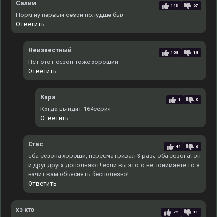
Салим
143
67
Норм ну первый сезон полудше был
Ответить
Неизвестный
108
18
Нет этот сезон тоже хороший
Ответить
Кара
1
0
Когда выйдит 164серия
Ответить
Стас
44
6
оба сезона хороши, пересматривал 3 раза оба сезона! он
и друг друга дополняют! если вы этого не понимаете то з
начит вам объяснять бесполезно!
Ответить
хз кто
22
11