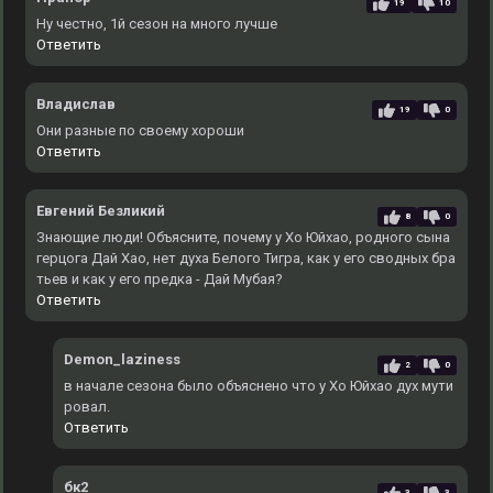
19
10
Ну честно, 1й сезон на много лучше
Ответить
Владислав
19
0
Они разные по своему хороши
Ответить
Евгений Безликий
8
0
Знающие люди! Объясните, почему у Хо Юйхао, родного сына
герцога Дай Хао, нет духа Белого Тигра, как у его сводных бра
тьев и как у его предка - Дай Мубая?
Ответить
Demon_laziness
2
0
в начале сезона было объяснено что у Хо Юйхао дух мути
ровал.
Ответить
бк2
3
3