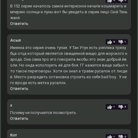
0
0
В 152 серии началось самое интересное начали кошмарить и
мперию солнца и луны вот бы увидеть в серии лицо Сюй Тянь
жаня
Ответить
Асыл
0
1
Именна это серия очень тупая. У Тан Утун есть реплика трезу
бца отца который является свещенной вещю для морского н
арода. Она сама про это говорила якобы это знак добрый йв
оли. Но онда исползуеть её для боя. ГГ кажется ваще забыл ч
то такое переговоры. Хотя он знал а травм русалок от люде
й. Место разредить остановка строить из себя bad boy . У не
го вроде есть метка русалок.
Ответить
x
1
0
Почему не получается посмотреть
Ответить
Кот
1
0