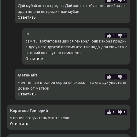
Дай мубай не его предок Дай хао это вбутновавшийся ген
ирал но они не предки дай мубая
Ответить
ls
0
0
сам ты взбунтовавшийся генерал, они какраз предки
а дух у него другой потому что так надо для сюжета к
оторый натянут по самые уши
Ответить
Меганайт
0
0
Чел ты там в одной серии он сказал что его дух унастеле
дован от матери
Ответить
Коротков Григорий
2
2
я понел его учитель это тан сан
Ответить