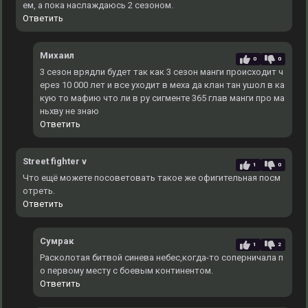
ем, а пока наслаждаюсь 2 сезоном.
Ответить
Михаил
0
0
3 сезон врядли будет так как 3 сезон манги происходит ч
ерез 10 000 лет и все уходит в меха да клан тан ушол в ка
кую то мафию что ли в ру сигменте 365 глав манги про ма
ньхву не знаю
Ответить
Street fighter v
1
0
Что ещё можете посоветовать такое же офигительная посм
отреть.
Ответить
Сумрак
1
2
Расколотая битвой синева небес,когда-то соперничала п
о первому месту с боевым континентом.
Ответить