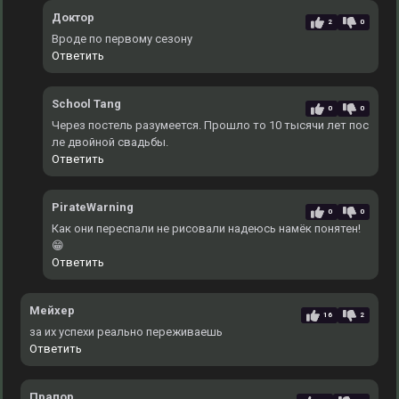
Доктор
2
0
Вроде по первому сезону
Ответить
School Tang
0
0
Через постель разумеется. Прошло то 10 тысячи лет пос
ле двойной свадьбы.
Ответить
PirateWarning
0
0
Как они переспали не рисовали надеюсь намёк понятен!
😁
Ответить
Мейхер
16
2
за их успехи реально переживаешь
Ответить
Прапор