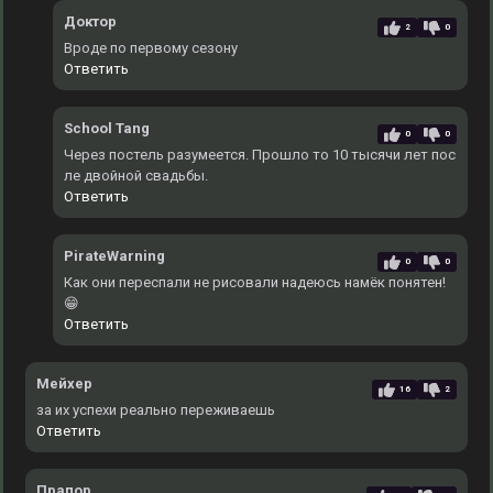
Доктор
2
0
Вроде по первому сезону
Ответить
School Tang
0
0
Через постель разумеется. Прошло то 10 тысячи лет пос
ле двойной свадьбы.
Ответить
PirateWarning
0
0
Как они переспали не рисовали надеюсь намёк понятен!
😁
Ответить
Мейхер
16
2
за их успехи реально переживаешь
Ответить
Прапор