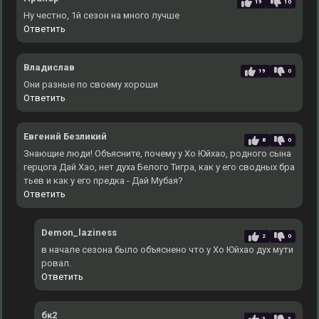
19
10
Ну честно, 1й сезон на много лучше
Ответить
Владислав
19
0
Они разные по своему хороши
Ответить
Евгений Безликий
8
0
Знающие люди! Объясните, почему у Хо Юйхао, родного сына
герцога Дай Хао, нет духа Белого Тигра, как у его сводных бра
тьев и как у его предка - Дай Мубая?
Ответить
Demon_laziness
2
0
в начале сезона было объяснено что у Хо Юйхао дух мути
ровал.
Ответить
бк2
3
3