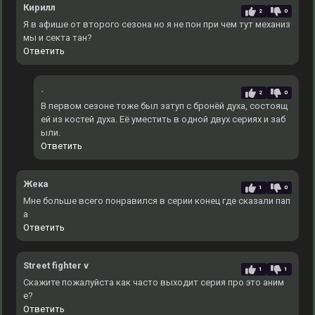
Кирилл
2
0
Я в афише от второго сезона но я не пон при чем тут механиз
мы и секта тан?
Ответить
.
2
0
В первом сезоне тоже был затуп с бронёй духа, состоящ
ей из костей духа. Еë уместить в одной двух сериях и заб
ыли.
Ответить
Жека
1
0
Мне больше всего понравился в серии конец где сказали пап
а
Ответить
Street fighter v
1
1
Скажите пожалуйста как часто выходит серия про это аним
е?
Ответить