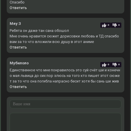
Спасибо
Ответить
Мяу:3
0
0
Ребята он даже тан сана обошол
Мне очень нравится сюжет дорисовки любовь и ТД спасибо
вам за то что вложили всю душу в этот аниме
Ответить
Мубилоло
0
0
Единственное что мне понравилось это суй счёт ши и конечн
о мая львица до сих пор злюсь на того кто пишет этот сюже
т за то что она погибла напрасно бесит хотя бы сань ши жив
Ответить