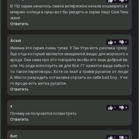
0
0
В 152 серии началось самое интересное начали кошмарить и
мперию солнца и луны вот бы увидеть в серии лицо Сюй Тянь
жаня
Ответить
Асыл
0
1
Именна это серия очень тупая. У Тан Утун есть реплика трезу
бца отца который является свещенной вещю для морского н
арода. Она сама про это говорила якобы это знак добрый йв
оли. Но онда исползуеть её для боя. ГГ кажется ваще забыл ч
то такое переговоры. Хотя он знал а травм русалок от люде
й. Место разредить остановка строить из себя bad boy . У не
го вроде есть метка русалок.
Ответить
x
1
0
Почему не получается посмотреть
Ответить
Кот
1
0