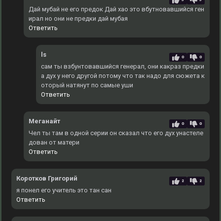
Дай мубай не его предок Дай хао это вбутновавшийся ген
ирал но они не предки дай мубая
Ответить
ls
0
0
сам ты взбунтовавшийся генерал, они какраз предки
а дух у него другой потому что так надо для сюжета к
оторый натянут по самые уши
Ответить
Меганайт
0
0
Чел ты там в одной серии он сказал что его дух унастеле
дован от матери
Ответить
Коротков Григорий
2
2
я понел его учитель это тан сан
Ответить