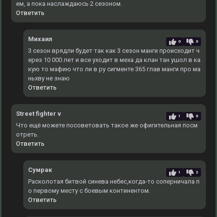
ем, а пока наслаждаюсь 2 сезоном.
Ответить
Михаил
0
0
3 сезон врядли будет так как 3 сезон манги происходит ч
ерез 10 000 лет и все уходит в меха да клан тан ушол в ка
кую то мафию что ли в ру сигменте 365 глав манги про ма
ньхву не знаю
Ответить
Street fighter v
1
0
Что ещё можете посоветовать такое же офигительная посм
отреть.
Ответить
Сумрак
1
2
Расколотая битвой синева небес,когда-то соперничала п
о первому месту с боевым континентом.
Ответить