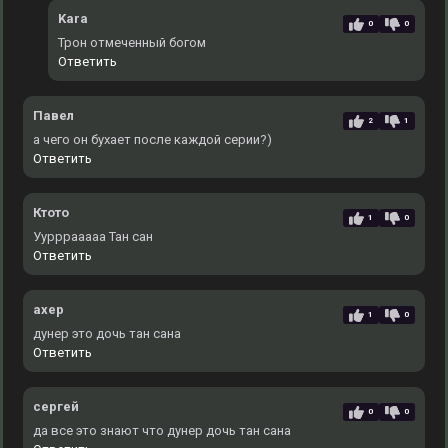
Kara
0
0
Трон отмеченный богом
Ответить
Павел
2
1
а чего он бухает после каждой серии?)
Ответить
Ктото
1
0
Уурррааааа Тан сан
Ответить
ахер
1
0
дунер это дочь тан сана
Ответить
сергей
0
0
да все это знают что дунер дочь тан сана