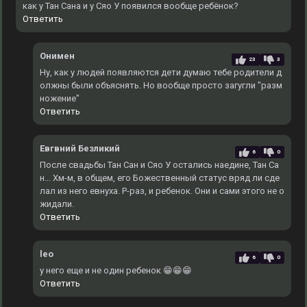
как у Тан Сана и у Сяо У появился вообще ребёнок?
Ответить
Онимен
23
3
Ну, как у людей появляются дети думаю тебе родители д
олжны были объяснять. Но вообще просто загугли "разм
ножение"
Ответить
Евгвний Безликий
6
0
После свадьбы Тан Сан и Сяо У остались наедине, Тан Са
н... Хм-м, в общем, его Божественный статус вряд ли сде
лал из него евнуха. Р-раз, и ребенок. Они и сами этого не о
жидали.
Ответить
leo
6
0
у него еще и не один ребенок 😁😁😁
Ответить