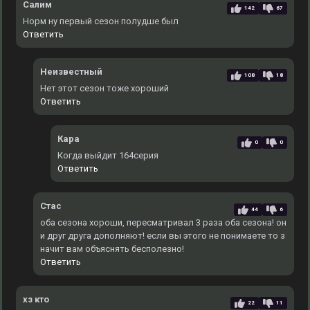
Салим
142
67
Норм ну первый сезон полудше был
Ответить
Неизвестный
108
18
Нет этот сезон тоже хороший
Ответить
Кара
0
0
Когда выйдит 164серия
Ответить
Стас
44
6
оба сезона хороши, пересматривал 3 раза оба сезона! он
и друг друга дополняют! если вы этого не понимаете то з
начит вам объяснять бесполезно!
Ответить
хз кто
22
11