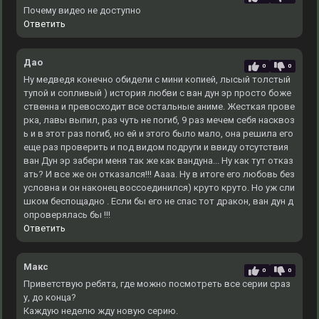
Почему видео не доступно
Ответить
Дао
0
0
Ну медведя конечно обидели с мини копией, лысый толстый
тупой и сопливый ) история любви с ван дун эр просто боже
ственна и превосходит все остальные аниме. Жесткая прове
рка, лавы выпил, раз чуть не погиб, 9 раз мечем себя насквоз
ь и в этот раз погиб, но ей и этого было мало, она решила его
еще раз проверить и под видом подруги и ввиду отсутствия
ван Дун эр забери меня так же как вандуна... Ну как тут отказ
ать? И все же он отказался!!! Аааа. Ну в итоге его любовь без
условна и он наконец воссоединился) круто круто. Но уж сли
шком беспощадно . Если бы его не спас тот дракон, ван дун д
опроверялась бы !!!
Ответить
Макс
0
0
Приветствую ребята, где можно посмотреть все серии сраз
у, до конца?
Каждую неделю жду новую серию.