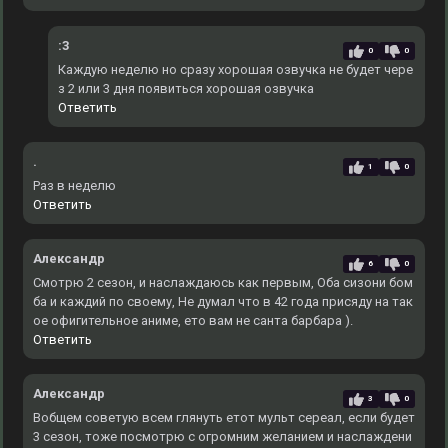
:3
0
0
Каждую неделю но сразу хорошая озвучка не будет чере
з 2 или 3 дня появиться хорошая озвучка
Ответить
.
1
0
Раз в неделю
Ответить
Александр
6
0
Смотрю 2 сезон, и наслаждаюсь как первым, Оба сизони бом
ба и каждий по своему, Не думал что в 42 года присяду на так
ое офигительное аниме, ето вам не санта барбара ).
Ответить
Александр
3
0
Вобщем советую всем глянуть етот мульт сереал, если будет
3 сезон, тоже посмотрю с огромним желанием и наслаждени