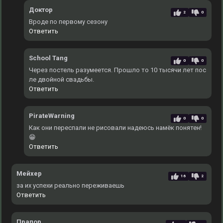
Доктор
2
0
Вроде по первому сезону
Ответить
School Tang
0
0
Через постель разумеется. Прошло то 10 тысячи лет пос
ле двойной свадьбы.
Ответить
PirateWarning
0
0
Как они переспали не рисовали надеюсь намёк понятен!
😁
Ответить
Мейхер
16
2
за их успехи реально переживаешь
Ответить
Прапор