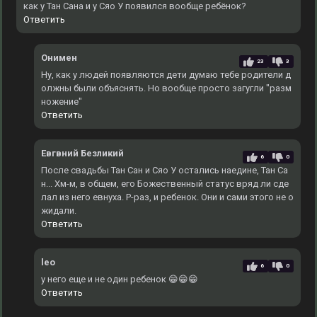
как у Тан Сана и у Сяо У появился вообще ребёнок?
Ответить
Онимен
23
3
Ну, как у людей появляются дети думаю тебе родители д
олжны были объяснять. Но вообще просто загугли "разм
ножение"
Ответить
Евгвний Безликий
6
0
После свадьбы Тан Сан и Сяо У остались наедине, Тан Са
н... Хм-м, в общем, его Божественный статус вряд ли сде
лал из него евнуха. Р-раз, и ребенок. Они и сами этого не о
жидали.
Ответить
leo
6
0
у него еще и не один ребенок 😁😁😁
Ответить