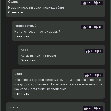
Салим
142
67
Норм ну первый сезон полудше был
Ответить
Неизвестный
108
18
Нет этот сезон тоже хороший
Ответить
Кара
0
0
Когда выйдит 164серия
Ответить
Стас
44
6
оба сезона хороши, пересматривал 3 раза оба сезона! он
и друг друга дополняют! если вы этого не понимаете то з
начит вам объяснять бесполезно!
Ответить
хз кто
22
11