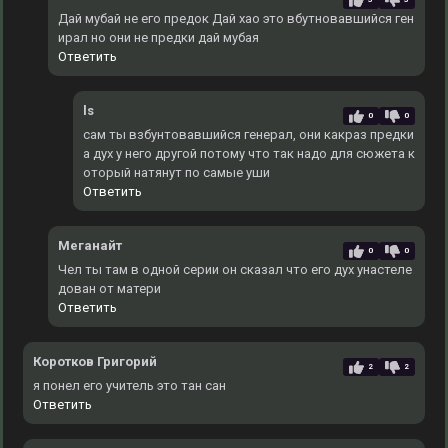
Дай мубай не его предок Дай хао это вбутновавшийся ген
ирал но они не предки дай мубая
Ответить
ls
0
0
сам ты взбунтовавшийся генерал, они какраз предки
а дух у него другой потому что так надо для сюжета к
оторый натянут по самые уши
Ответить
Меганайт
0
0
Чел ты там в одной серии он сказал что его дух унастеле
дован от матери
Ответить
Коротков Григорий
2
2
я понел его учитель это тан сан
Ответить