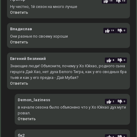
19
10
Ну честно, 1й сезон на много лучше
Ответить
Владислав
19
0
Они разные по своему хороши
Ответить
Евгений Безликий
8
0
Знающие люди! Объясните, почему у Хо Юйхао, родного сына
герцога Дай Хао, нет духа Белого Тигра, как у его сводных бра
тьев и как у его предка - Дай Мубая?
Ответить
Demon_laziness
2
0
в начале сезона было объяснено что у Хо Юйхао дух мути
ровал.
Ответить
бк2
3
3