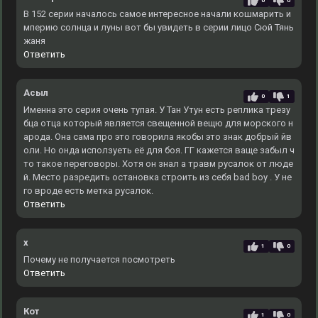
0
0
В 152 серии началось самое интересное начали кошмарить и
мперию солнца и луны вот бы увидеть в серии лицо Сюй Тянь
жаня
Ответить
Асыл
0
1
Именна это серия очень тупая. У Тан Утун есть реплика трезу
бца отца который является свещенной вещю для морского н
арода. Она сама про это говорила якобы это знак добрый йв
оли. Но онда исползуеть её для боя. ГГ кажется ваще забыл ч
то такое переговоры. Хотя он знал а травм русалок от люде
й. Место разредить остановка строить из себя bad boy . У не
го вроде есть метка русалок.
Ответить
x
1
0
Почему не получается посмотреть
Ответить
Кот
1
0