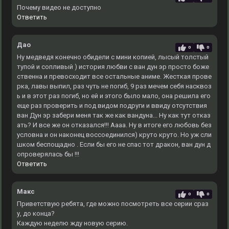
Почему видео не доступно
Ответить
Дао
0
0
Ну медведя конечно обидели с мини копией, лысый толстый
тупой и сопливый ) история любви с ван дун эр просто боже
ственна и превосходит все остальные аниме. Жесткая прове
рка, лавы выпил, раз чуть не погиб, 9 раз мечем себя насквоз
ь и в этот раз погиб, но ей и этого было мало, она решила его
еще раз проверить и под видом подруги и ввиду отсутствия
ван Дун эр забери меня так же как вандуна... Ну как тут отказ
ать? И все же он отказался!!! Аааа. Ну в итоге его любовь без
условна и он наконец воссоединился) круто круто. Но уж сли
шком беспощадно . Если бы его не спас тот дракон, ван дун д
опроверялась бы !!!
Ответить
Макс
0
0
Приветствую ребята, где можно посмотреть все серии сраз
у, до конца?
Каждую неделю жду новую серию.