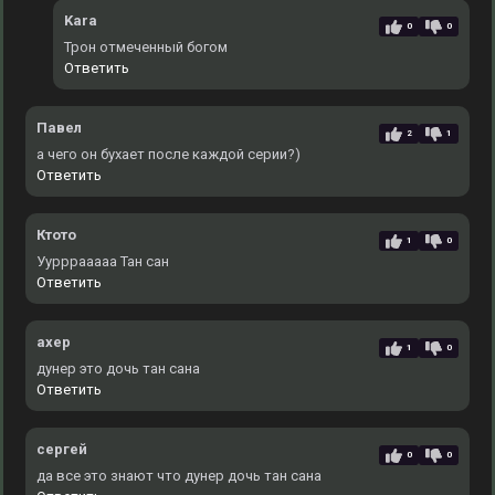
Kara
0
0
Трон отмеченный богом
Ответить
Павел
2
1
а чего он бухает после каждой серии?)
Ответить
Ктото
1
0
Уурррааааа Тан сан
Ответить
ахер
1
0
дунер это дочь тан сана
Ответить
сергей
0
0
да все это знают что дунер дочь тан сана