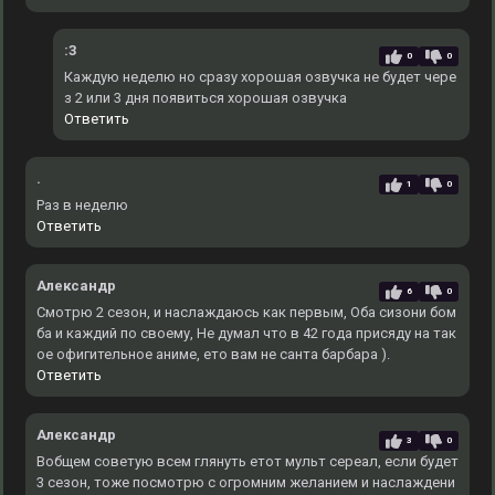
:3
0
0
Каждую неделю но сразу хорошая озвучка не будет чере
з 2 или 3 дня появиться хорошая озвучка
Ответить
.
1
0
Раз в неделю
Ответить
Александр
6
0
Смотрю 2 сезон, и наслаждаюсь как первым, Оба сизони бом
ба и каждий по своему, Не думал что в 42 года присяду на так
ое офигительное аниме, ето вам не санта барбара ).
Ответить
Александр
3
0
Вобщем советую всем глянуть етот мульт сереал, если будет
3 сезон, тоже посмотрю с огромним желанием и наслаждени