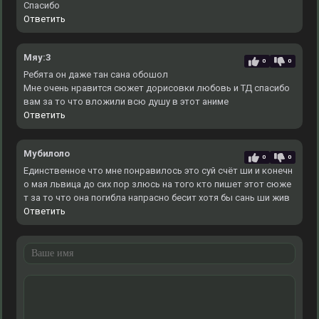
Спасибо
Ответить
Мяу:3
0
0
Ребята он даже тан сана обошол
Мне очень нравится сюжет дорисовки любовь и ТД спасибо
вам за то что вложили всю душу в этот аниме
Ответить
Мубилоло
0
0
Единственное что мне понравилось это суй счёт ши и конечн
о мая львица до сих пор злюсь на того кто пишет этот сюже
т за то что она погибла напрасно бесит хотя бы сань ши жив
Ответить