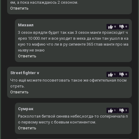
ем, а пока наслаждаюсь 2 сезоном.
Ответить
Михаил
0
0
3 сезон врядли будет так как 3 сезон манги происходит ч
ерез 10 000 лет и все уходит в меха да клан тан ушол в ка
кую то мафию что ли в ру сигменте 365 глав манги про ма
ньхву не знаю
Ответить
Street fighter v
1
0
Что ещё можете посоветовать такое же офигительная посм
отреть.
Ответить
Сумрак
1
2
Расколотая битвой синева небес,когда-то соперничала п
о первому месту с боевым континентом.
Ответить