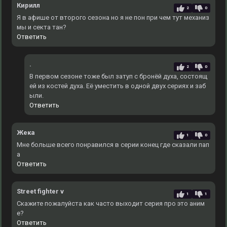
Кирилл
2
0
Я в афише от второго сезона но я не пон при чем тут механиз
мы и секта тан?
Ответить
.
2
0
В первом сезоне тоже был затуп с бронёй духа, состоящ
ей из костей духа. Еë уместить в одной двух сериях и заб
ыли.
Ответить
Жека
1
0
Мне больше всего понравился в серии конец где сказали пап
а
Ответить
Street fighter v
1
1
Скажите пожалуйста как часто выходит серия про это аним
е?
Ответить