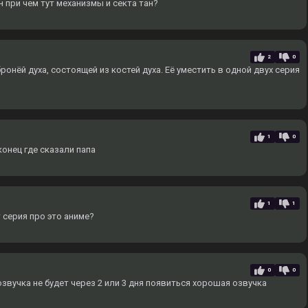
н при чем тут механизмы и секта тан?
2
0
ронёй духа, состоящей из костей духа. Еë уместить в одной двух серия
1
0
онец где сказали папа
1
1
 серия про это аниме?
0
0
вучка не будет через 2 или 3 дня появиться хорошая озвучка