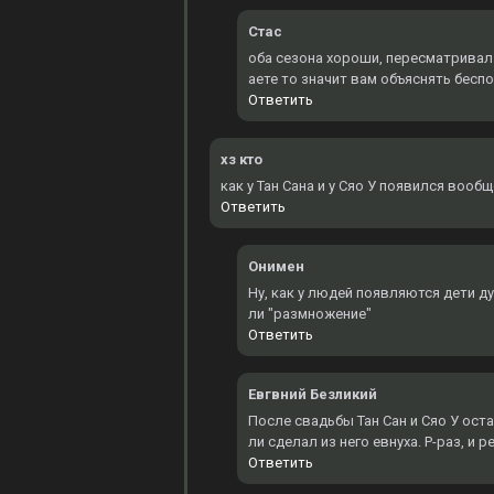
Стас
оба сезона хороши, пересматривал 3
аете то значит вам объяснять бесп
Ответить
хз кто
как у Тан Сана и у Сяо У появился вооб
Ответить
Онимен
Ну, как у людей появляются дети д
ли "размножение"
Ответить
Евгвний Безликий
После свадьбы Тан Сан и Сяо У оста
ли сделал из него евнуха. Р-раз, и 
Ответить