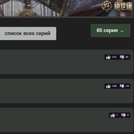
65 серия
список всех серий
142
67
108
18
1
0