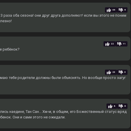
44
6
 раза оба сезона! они друг друга дополняют! если вы этого не поним
олезно!
22
11
ще ребёнок?
23
3
умаю тебе родители должны были объяснять. Но вообще просто загуг
6
0
лись наедине, Тан Сан... Хм-м, в общем, его Божественный статус вряд
ребенок. Они и сами этого не ожидали.