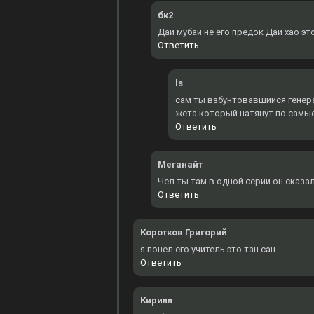
бк2
Дай мубай не его предок Дай хао эт
Ответить
ls
сам ты взбунтовавшийся генерал
жета который натянут по самы
Ответить
Меганайт
Чел ты там в одной серии он сказал
Ответить
Коротков Григорий
я понел его учитель это тан сан
Ответить
Кирилл