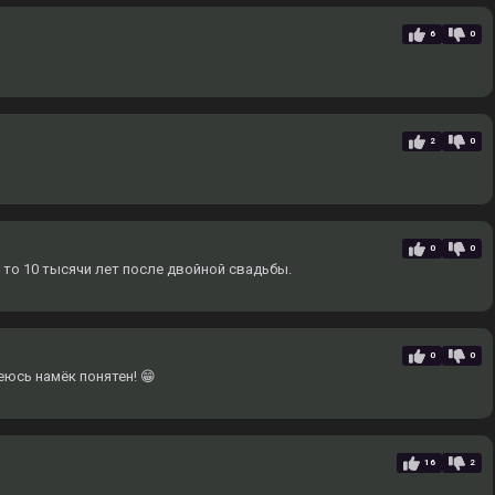
6
0
2
0
0
0
 то 10 тысячи лет после двойной свадьбы.
0
0
еюсь намёк понятен! 😁
16
2