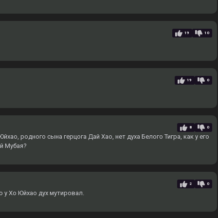
19
10
19
0
8
0
йхао, родного сына герцога Дай Хао, нет духа Белого Тигра, как у его
ай Мубая?
2
0
о у Хо Юйхао дух мутировал.