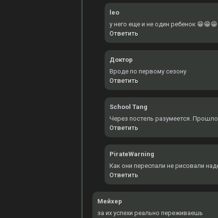
leo
у него еще и не один ребенок 😁😁😁
Ответить
Доктор
Вроде по первому сезону
Ответить
School Tang
Через постель разумеется. Прошло
Ответить
PirateWarning
Как они переспали не рисовали над
Ответить
Мейхер
за их успехи реально переживаешь