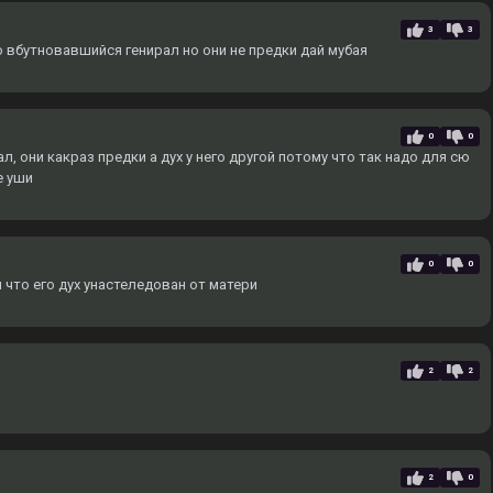
3
3
о вбутновавшийся генирал но они не предки дай мубая
0
0
, они какраз предки а дух у него другой потому что так надо для сю
е уши
0
0
 что его дух унастеледован от матери
2
2
2
0