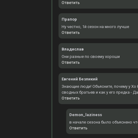
Ответить
Прапор
Ну честно, 1й сезон на много лучше
Ответить
Владислав
Они разные по своему хороши
Ответить
Евгений Безликий
Знающие люди! Объясните, почему у Хо Ю
сводных братьев и как у его предка - Д
Ответить
Demon_laziness
в начале сезона было объяснено чт
Ответить