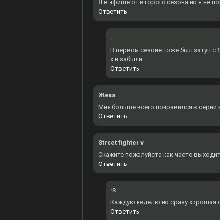
Я в афише от второго сезона но я не по
Ответить
.
В первом сезоне тоже был затуп с б
х и забыли.
Ответить
Жека
Мне больше всего понравился в серии к
Ответить
Street fighter v
Скажите пожалуйста как часто выходит
Ответить
:3
Каждую неделю но сразу хорошая оз
Ответить