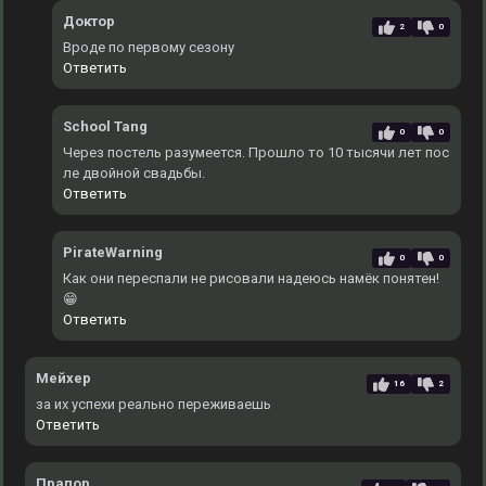
Доктор
2
0
Вроде по первому сезону
Ответить
School Tang
0
0
Через постель разумеется. Прошло то 10 тысячи лет пос
ле двойной свадьбы.
Ответить
PirateWarning
0
0
Как они переспали не рисовали надеюсь намёк понятен!
😁
Ответить
Мейхер
16
2
за их успехи реально переживаешь
Ответить
Прапор