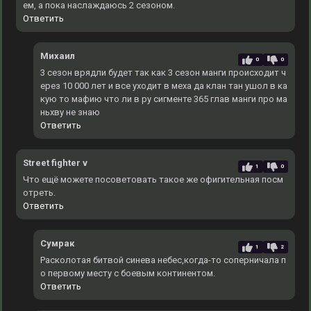
ем, а пока наслаждаюсь 2 сезоном.
Ответить
Михаил
0
0
3 сезон врядли будет так как 3 сезон манги происходит ч
ерез 10 000 лет и все уходит в меха да клан тан ушол в ка
кую то мафию что ли в ру сигменте 365 глав манги про ма
ньхву не знаю
Ответить
Street fighter v
1
0
Что ещё можете посоветовать такое же офигительная посм
отреть.
Ответить
Сумрак
1
2
Расколотая битвой синева небес,когда-то соперничала п
о первому месту с боевым континентом.
Ответить