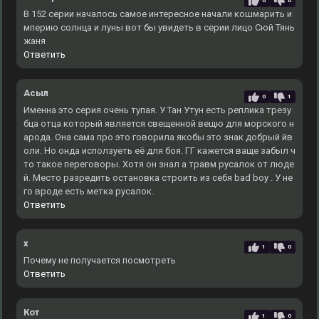
0
0
В 152 серии началось самое интересное начали кошмарить и
мперию солнца и луны вот бы увидеть в серии лицо Сюй Тянь
жаня
Ответить
Асыл
0
1
Именна это серия очень тупая. У Тан Утун есть реплика трезу
бца отца который является свещенной вещю для морского н
арода. Она сама про это говорила якобы это знак добрый йв
оли. Но онда исползуеть её для боя. ГГ кажется ваще забыл ч
то такое переговоры. Хотя он знал а травм русалок от люде
й. Место разредить остановка строить из себя bad boy . У не
го вроде есть метка русалок.
Ответить
x
1
0
Почему не получается посмотреть
Ответить
Кот
1
0