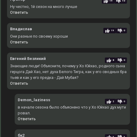
19
10
Ну честно, 1й сезон на много лучше
Ответить
Владислав
19
0
Они разные по своему хороши
Ответить
Евгений Безликий
8
0
Знающие люди! Объясните, почему у Хо Юйхао, родного сына
герцога Дай Хао, нет духа Белого Тигра, как у его сводных бра
тьев и как у его предка - Дай Мубая?
Ответить
Demon_laziness
2
0
в начале сезона было объяснено что у Хо Юйхао дух мути
ровал.
Ответить
бк2
3
3