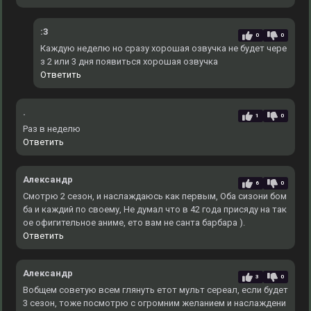
:3
0
0
Каждую неделю но сразу хорошая озвучка не будет чере
з 2 или 3 дня появиться хорошая озвучка
Ответить
.
1
0
Раз в неделю
Ответить
Александр
6
0
Смотрю 2 сезон, и наслаждаюсь как первым, Оба сизони бом
ба и каждий по своему, Не думал что в 42 года присяду на так
ое офигительное аниме, ето вам не санта барбара ).
Ответить
Александр
3
0
Вобщем советую всем глянуть етот мульт сереал, если будет
3 сезон, тоже посмотрю с огромним желанием и наслаждени