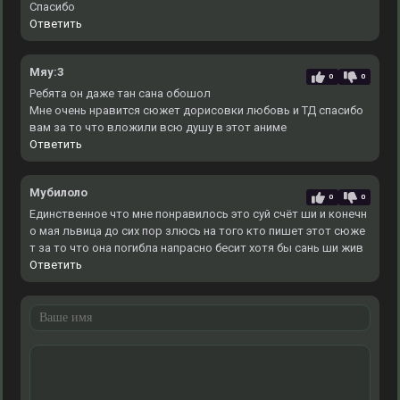
Спасибо
Ответить
Мяу:3
0
0
Ребята он даже тан сана обошол
Мне очень нравится сюжет дорисовки любовь и ТД спасибо
вам за то что вложили всю душу в этот аниме
Ответить
Мубилоло
0
0
Единственное что мне понравилось это суй счёт ши и конечн
о мая львица до сих пор злюсь на того кто пишет этот сюже
т за то что она погибла напрасно бесит хотя бы сань ши жив
Ответить