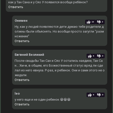
как у Тан Сана и у Сяо У появился вообще ребёнок?
Ответить
Онимен
23
3
Ну, как у людей появляются дети думаю тебе родители д
олжны были объяснять. Но вообще просто загугли "разм
ножение"
Ответить
Евгвний Безликий
6
0
После свадьбы Тан Сан и Сяо У остались наедине, Тан Са
н... Хм-м, в общем, его Божественный статус вряд ли сде
лал из него евнуха. Р-раз, и ребенок. Они и сами этого не о
жидали.
Ответить
leo
6
0
у него еще и не один ребенок 😁😁😁
Ответить