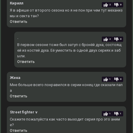
Кирилл
2
0
Я в афише от второго сезона но я не пон при чем тут механиз
мы и секта тан?
Ответить
.
2
0
В первом сезоне тоже был затуп с бронёй духа, состоящ
ей из костей духа. Еë уместить в одной двух сериях и заб
ыли.
Ответить
Жека
1
0
Мне больше всего понравился в серии конец где сказали пап
а
Ответить
Street fighter v
1
1
Скажите пожалуйста как часто выходит серия про это аним
е?
Ответить