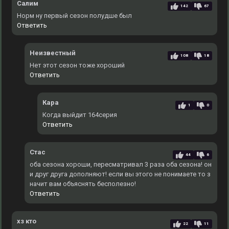
Салим
142
67
Норм ну первый сезон полудше был
Ответить
Неизвестный
108
18
Нет этот сезон тоже хороший
Ответить
Кара
1
0
Когда выйдит 164серия
Ответить
Стас
44
6
оба сезона хороши, пересматривал 3 раза оба сезона! он
и друг друга дополняют! если вы этого не понимаете то з
начит вам объяснять бесполезно!
Ответить
хз кто
22
11