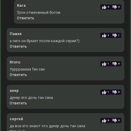
Kara
0
0
Трон отмеченный богом
Ответить
Павел
2
1
а чего он бухает после каждой серии?)
Ответить
Ктото
1
0
Уурррааааа Тан сан
Ответить
ахер
1
0
дунер это дочь тан сана
Ответить
сергей
0
0
да все это знают что дунер дочь тан сана