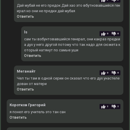
Дай мубай не его предок Дай хао это вбутновавшийся ген
ирал но они не предки дай мубая
Ответить
ls
0
0
сам ты взбунтовавшийся генерал, они какраз предки
а дух у него другой потому что так надо для сюжета к
оторый натянут по самые уши
Ответить
Меганайт
0
0
Чел ты там в одной серии он сказал что его дух унастеле
дован от матери
Ответить
Коротков Григорий
2
2
я понел его учитель это тан сан
Ответить