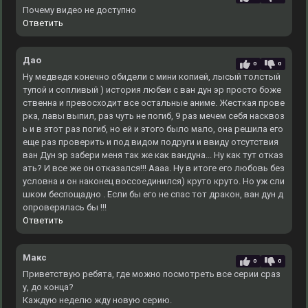
Почему видео не доступно
Ответить
Дао
0
0
Ну медведя конечно обидели с мини копией, лысый толстый
тупой и сопливый ) история любви с ван дун эр просто боже
ственна и превосходит все остальные аниме. Жесткая прове
рка, лавы выпил, раз чуть не погиб, 9 раз мечем себя насквоз
ь и в этот раз погиб, но ей и этого было мало, она решила его
еще раз проверить и под видом подруги и ввиду отсутствия
ван Дун эр забери меня так же как вандуна... Ну как тут отказ
ать? И все же он отказался!!! Аааа. Ну в итоге его любовь без
условна и он наконец воссоединился) круто круто. Но уж сли
шком беспощадно . Если бы его не спас тот дракон, ван дун д
опроверялась бы !!!
Ответить
Макс
0
0
Приветствую ребята, где можно посмотреть все серии сраз
у, до конца?
Каждую неделю жду новую серию.