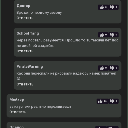
Доктор
2
0
Вроде по первому сезону
Ответить
School Tang
0
0
Через постель разумеется. Прошло то 10 тысячи лет пос
ле двойной свадьбы.
Ответить
PirateWarning
0
0
Как они переспали не рисовали надеюсь намёк понятен!
😁
Ответить
Мейхер
16
2
за их успехи реально переживаешь
Ответить
Прапор