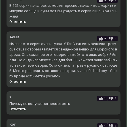
0
0
В 152 серии началось самое интересное начали кошмарить и
мперию солнца и луны вот бы увидеть в серии лицо Сюй Тянь
жаня
Ответить
Асыл
0
1
Именна это серия очень тупая. У Тан Утун есть реплика трезу
бца отца который является свещенной вещю для морского н
арода. Она сама про это говорила якобы это знак добрый йв
оли. Но онда исползуеть её для боя. ГГ кажется ваще забыл ч
то такое переговоры. Хотя он знал а травм русалок от люде
й. Место разредить остановка строить из себя bad boy . У не
го вроде есть метка русалок.
Ответить
x
1
0
Почему не получается посмотреть
Ответить
Кот
1
0