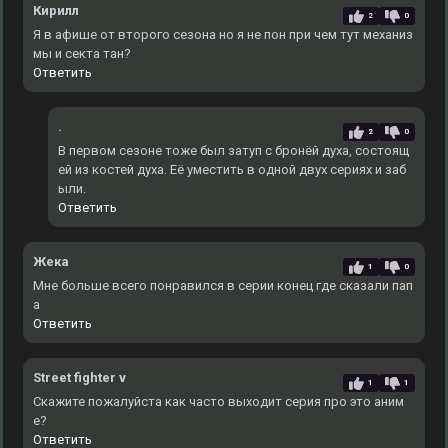
Кирилл
2
0
Я в афише от второго сезона но я не пон при чем тут механиз
мы и секта тан?
Ответить
.
2
0
В первом сезоне тоже был затуп с бронёй духа, состоящ
ей из костей духа. Еë уместить в одной двух сериях и заб
ыли.
Ответить
Жека
1
0
Мне больше всего понравился в серии конец где сказали пап
а
Ответить
Street fighter v
1
1
Скажите пожалуйста как часто выходит серия про это аним
е?
Ответить