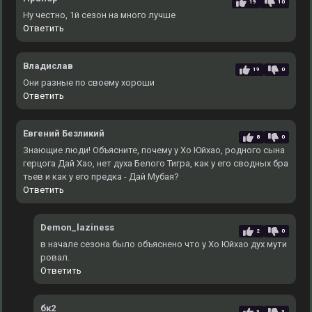
19
10
Ну честно, 1й сезон на много лучше
Ответить
Владислав
19
0
Они разные по своему хороши
Ответить
Евгений Безликий
8
0
Знающие люди! Объясните, почему у Хо Юйхао, родного сына
герцога Дай Хао, нет духа Белого Тигра, как у его сводных бра
тьев и как у его предка - Дай Мубая?
Ответить
Demon_laziness
2
0
в начале сезона было объяснено что у Хо Юйхао дух мути
ровал.
Ответить
бк2
3
3