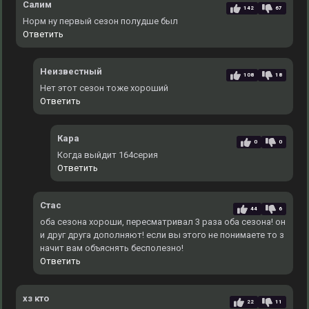
Салим
142
67
Норм ну первый сезон полудше был
Ответить
Неизвестный
108
18
Нет этот сезон тоже хороший
Ответить
Кара
0
0
Когда выйдит 164серия
Ответить
Стас
44
6
оба сезона хороши, пересматривал 3 раза оба сезона! он
и друг друга дополняют! если вы этого не понимаете то з
начит вам объяснять бесполезно!
Ответить
хз кто
22
11