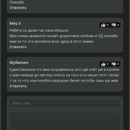
Спасибо
Ответить
Мяу:3
0
0
Ребята он даже тан сана обошол
Мне очень нравится сюжет дорисовки любовь и ТД спасибо
вам за то что вложили всю душу в этот аниме
Ответить
Мубилоло
0
0
Единственное что мне понравилось это суй счёт ши и конечн
о мая львица до сих пор злюсь на того кто пишет этот сюже
т за то что она погибла напрасно бесит хотя бы сань ши жив
Ответить