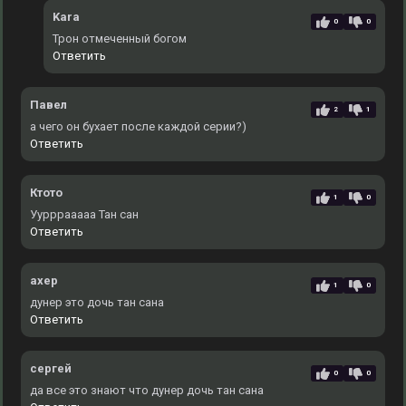
Kara
0
0
Трон отмеченный богом
Ответить
Павел
2
1
а чего он бухает после каждой серии?)
Ответить
Ктото
1
0
Уурррааааа Тан сан
Ответить
ахер
1
0
дунер это дочь тан сана
Ответить
сергей
0
0
да все это знают что дунер дочь тан сана