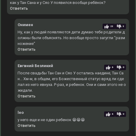
как у Тан Сана и у Сяо У появился вообще ребёнок?
Ответить
Онимен
23
3
Ну, как у людей появляются дети думаю тебе родители д
олжны были объяснять. Но вообще просто загугли "разм
ножение"
Ответить
Евгвний Безликий
6
0
После свадьбы Тан Сан и Сяо У остались наедине, Тан Са
н... Хм-м, в общем, его Божественный статус вряд ли сде
лал из него евнуха. Р-раз, и ребенок. Они и сами этого не о
жидали.
Ответить
leo
6
0
у него еще и не один ребенок 😁😁😁
Ответить