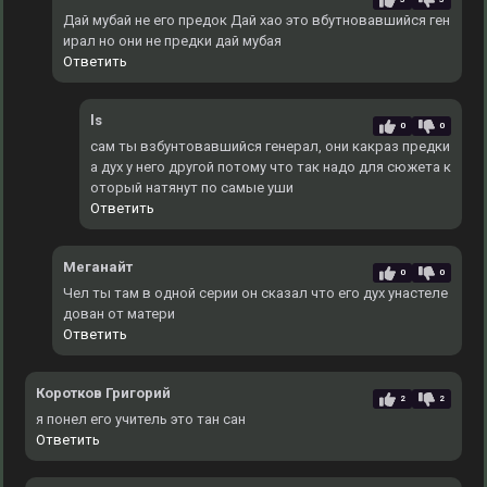
Дай мубай не его предок Дай хао это вбутновавшийся ген
ирал но они не предки дай мубая
Ответить
ls
0
0
сам ты взбунтовавшийся генерал, они какраз предки
а дух у него другой потому что так надо для сюжета к
оторый натянут по самые уши
Ответить
Меганайт
0
0
Чел ты там в одной серии он сказал что его дух унастеле
дован от матери
Ответить
Коротков Григорий
2
2
я понел его учитель это тан сан
Ответить