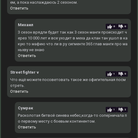
ем, а пока наслаждаюсь 2 сезоном.
Ответить
Михаил
0
0
3 сезон врядли будет так как 3 сезон манги происходит ч
ерез 10 000 лет и все уходит в меха да клан тан ушол в ка
кую то мафию что ли в ру сигменте 365 глав манги про ма
ньхву не знаю
Ответить
Street fighter v
1
0
Что ещё можете посоветовать такое же офигительная посм
отреть.
Ответить
Сумрак
1
2
Расколотая битвой синева небес,когда-то соперничала п
о первому месту с боевым континентом.
Ответить