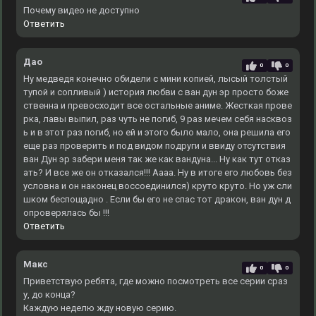
Почему видео не доступно
Ответить
Дао
0
0
Ну медведя конечно обидели с мини копией, лысый толстый
тупой и сопливый ) история любви с ван дун эр просто боже
ственна и превосходит все остальные аниме. Жесткая прове
рка, лавы выпил, раз чуть не погиб, 9 раз мечем себя насквоз
ь и в этот раз погиб, но ей и этого было мало, она решила его
еще раз проверить и под видом подруги и ввиду отсутствия
ван Дун эр забери меня так же как вандуна... Ну как тут отказ
ать? И все же он отказался!!! Аааа. Ну в итоге его любовь без
условна и он наконец воссоединился) круто круто. Но уж сли
шком беспощадно . Если бы его не спас тот дракон, ван дун д
опроверялась бы !!!
Ответить
Макс
0
0
Приветствую ребята, где можно посмотреть все серии сраз
у, до конца?
Каждую неделю жду новую серию.