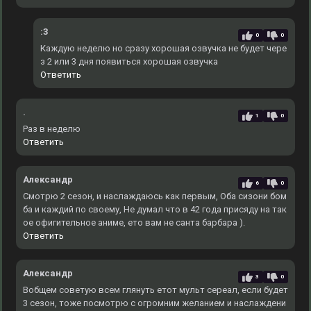
:3
0
0
Каждую неделю но сразу хорошая озвучка не будет чере
з 2 или 3 дня появиться хорошая озвучка
Ответить
.
1
0
Раз в неделю
Ответить
Александр
6
0
Смотрю 2 сезон, и наслаждаюсь как первым, Оба сизони бом
ба и каждий по своему, Не думал что в 42 года присяду на так
ое офигительное аниме, ето вам не санта барбара ).
Ответить
Александр
3
0
Вобщем советую всем глянуть етот мульт сереал, если будет
3 сезон, тоже посмотрю с огромним желанием и наслаждени