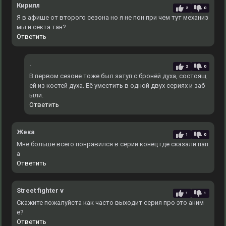
Кирилл
2
0
Я в афише от второго сезона но я не пон при чем тут механиз
мы и секта тан?
Ответить
.
2
0
В первом сезоне тоже был затуп с бронёй духа, состоящ
ей из костей духа. Еë уместить в одной двух сериях и заб
ыли.
Ответить
Жека
1
0
Мне больше всего понравился в серии конец где сказали пап
а
Ответить
Street fighter v
1
1
Скажите пожалуйста как часто выходит серия про это аним
е?
Ответить