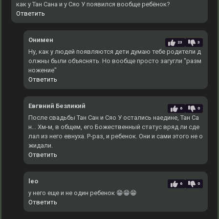
как у Тан Сана и у Сяо У появился вообще ребёнок?
Ответить
Онимен
23
3
Ну, как у людей появляются дети думаю тебе родители д
олжны были объяснять. Но вообще просто загугли "разм
ножение"
Ответить
Евгвний Безликий
6
0
После свадьбы Тан Сан и Сяо У остались наедине, Тан Са
н... Хм-м, в общем, его Божественный статус вряд ли сде
лал из него евнуха. Р-раз, и ребенок. Они и сами этого не о
жидали.
Ответить
leo
6
0
у него еще и не один ребенок 😁😁😁
Ответить