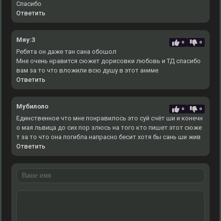
Спасибо
Ответить
Мяу:3
0
0
Ребята он даже тан сана обошол
Мне очень нравится сюжет дорисовки любовь и ТД спасибо
вам за то что вложили всю душу в этот аниме
Ответить
Мубилоло
0
0
Единственное что мне понравилось это суй счёт ши и конечн
о мая львица до сих пор злюсь на того кто пишет этот сюже
т за то что она погибла напрасно бесит хотя бы сань ши жив
Ответить