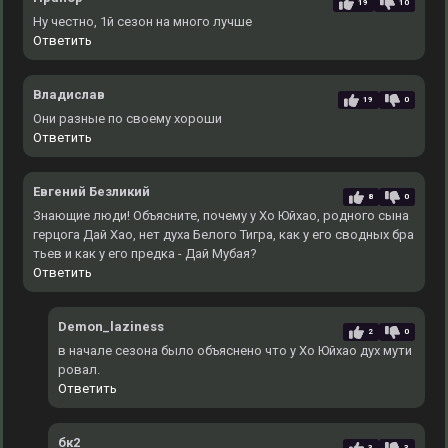
19
10
Ну честно, 1й сезон на много лучше
Ответить
Владислав
19
0
Они разные по своему хороши
Ответить
Евгений Безликий
8
0
Знающие люди! Объясните, почему у Хо Юйхао, родного сына
герцога Дай Хао, нет духа Белого Тигра, как у его сводных бра
тьев и как у его предка - Дай Мубая?
Ответить
Demon_laziness
2
0
в начале сезона было объяснено что у Хо Юйхао дух мути
ровал.
Ответить
бк2
3
3