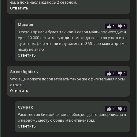
ем, а пока наслаждаюсь 2 сезоном.
Ответить
Михаил
0
0
3 сезон врядли будет так как 3 сезон манги происходит ч
ерез 10 000 лет и все уходит в меха да клан тан ушол в ка
кую то мафию что ли в ру сигменте 365 глав манги про ма
ньхву не знаю
Ответить
Street fighter v
1
0
Что ещё можете посоветовать такое же офигительная посм
отреть.
Ответить
Сумрак
1
2
Расколотая битвой синева небес,когда-то соперничала п
о первому месту с боевым континентом.
Ответить