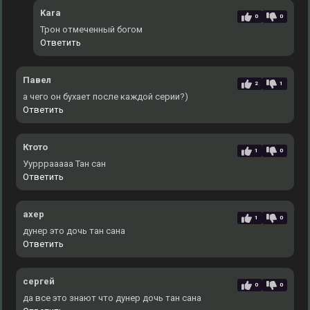
Kara
0
0
Трон отмеченный богом
Ответить
Павел
2
1
а чего он бухает после каждой серии?)
Ответить
Ктото
1
0
Уурррааааа Тан сан
Ответить
ахер
1
0
дунер это дочь тан сана
Ответить
сергей
0
0
да все это знают что дунер дочь тан сана