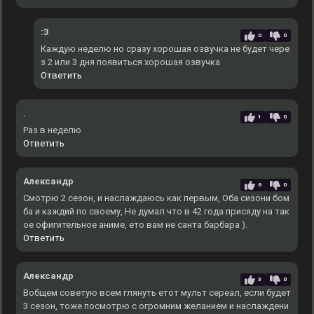
:3
0
0
Каждую неделю но сразу хорошая озвучка не будет чере
з 2 или 3 дня появиться хорошая озвучка
Ответить
.
1
0
Раз в неделю
Ответить
Александр
6
0
Смотрю 2 сезон, и наслаждаюсь как первым, Оба сизони бом
ба и каждий по своему, Не думал что в 42 года присяду на так
ое офигительное аниме, ето вам не санта барбара ).
Ответить
Александр
3
0
Вобщем советую всем глянуть етот мульт сереал, если будет
3 сезон, тоже посмотрю с огромним желанием и наслаждени