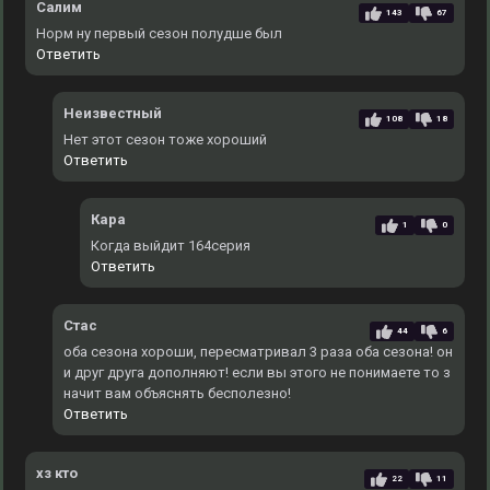
Салим
143
67
Норм ну первый сезон полудше был
Ответить
Неизвестный
108
18
Нет этот сезон тоже хороший
Ответить
Кара
1
0
Когда выйдит 164серия
Ответить
Стас
44
6
оба сезона хороши, пересматривал 3 раза оба сезона! он
и друг друга дополняют! если вы этого не понимаете то з
начит вам объяснять бесполезно!
Ответить
хз кто
22
11