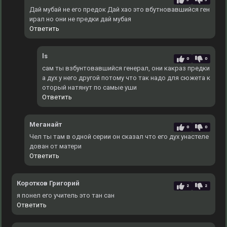
Дай мубай не его предок Дай хао это вбутновавшийся ген
ирал но они не предки дай мубая
Ответить
ls
0
0
сам ты взбунтовавшийся генерал, они какраз предки
а дух у него другой потому что так надо для сюжета к
оторый натянут по самые уши
Ответить
Меганайт
0
0
Чел ты там в одной серии он сказал что его дух унастеле
дован от матери
Ответить
Коротков Григорий
2
2
я понел его учитель это тан сан
Ответить