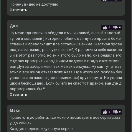
Почему видео не доступно
Ответить
Дао
0
0
Ну медведя конечно обидели с мини копией, лысый толстый
тупой и сопливый ) история любви с ван дун эр просто боже
ственна и превосходит все остальные аниме. Жесткая прове
рка, лавы выпил, раз чуть не погиб, 9 раз мечем себя насквоз
ь и в этот раз погиб, но ей и этого было мало, она решила его
еще раз проверить и под видом подруги и ввиду отсутствия
ван Дун эр забери меня так же как вандуна... Ну как тут отказ
ать? И все же он отказался!!! Аааа. Ну в итоге его любовь без
условна и он наконец воссоединился) круто круто. Но уж сли
шком беспощадно . Если бы его не спас тот дракон, ван дун д
опроверялась бы !!!
Ответить
Макс
0
0
Приветствую ребята, где можно посмотреть все серии сраз
у, до конца?
Каждую неделю жду новую серию.