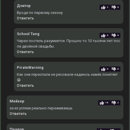
Доктор
2
0
Вроде по первому сезону
Ответить
School Tang
0
0
Через постель разумеется. Прошло то 10 тысячи лет пос
ле двойной свадьбы.
Ответить
PirateWarning
0
0
Как они переспали не рисовали надеюсь намёк понятен!
😁
Ответить
Мейхер
16
2
за их успехи реально переживаешь
Ответить
Прапор