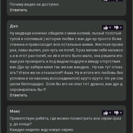
Почему видео не доступно
Ответить
Дао
0
0
Ну медведя конечно обидели с мини копией, лысый толстый
тупой и сопливый ) история любви с ван дун эр просто боже
ственна и превосходит все остальные аниме. Жесткая прове
рка, лавы выпил, раз чуть не погиб, 9 раз мечем себя насквоз
ь и в этот раз погиб, но ей и этого было мало, она решила его
еще раз проверить и под видом подруги и ввиду отсутствия
ван Дун эр забери меня так же как вандуна... Ну как тут отказ
ать? И все же он отказался!!! Аааа. Ну в итоге его любовь без
условна и он наконец воссоединился) круто круто. Но уж сли
шком беспощадно . Если бы его не спас тот дракон, ван дун д
опроверялась бы !!!
Ответить
Макс
0
0
Приветствую ребята, где можно посмотреть все серии сраз
у, до конца?
Каждую неделю жду новую серию.