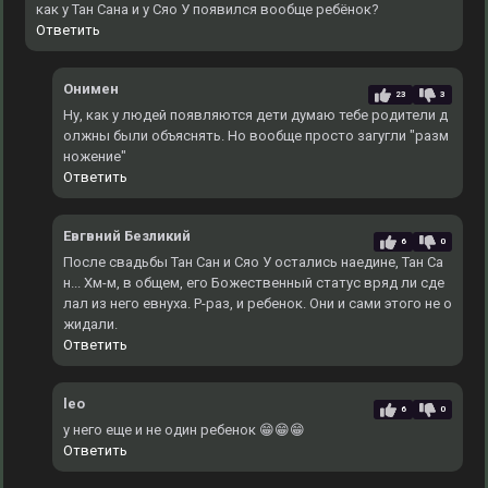
как у Тан Сана и у Сяо У появился вообще ребёнок?
Ответить
Онимен
23
3
Ну, как у людей появляются дети думаю тебе родители д
олжны были объяснять. Но вообще просто загугли "разм
ножение"
Ответить
Евгвний Безликий
6
0
После свадьбы Тан Сан и Сяо У остались наедине, Тан Са
н... Хм-м, в общем, его Божественный статус вряд ли сде
лал из него евнуха. Р-раз, и ребенок. Они и сами этого не о
жидали.
Ответить
leo
6
0
у него еще и не один ребенок 😁😁😁
Ответить