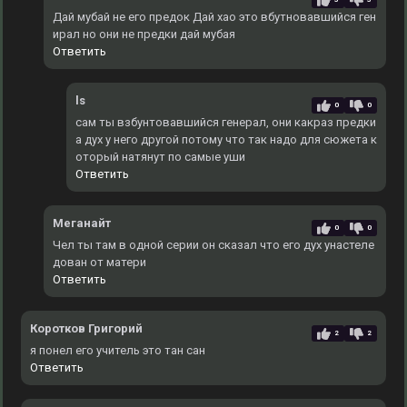
Дай мубай не его предок Дай хао это вбутновавшийся ген
ирал но они не предки дай мубая
Ответить
ls
0
0
сам ты взбунтовавшийся генерал, они какраз предки
а дух у него другой потому что так надо для сюжета к
оторый натянут по самые уши
Ответить
Меганайт
0
0
Чел ты там в одной серии он сказал что его дух унастеле
дован от матери
Ответить
Коротков Григорий
2
2
я понел его учитель это тан сан
Ответить