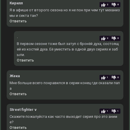
Кирилл
2
0
Я в афише от второго сезона но я не пон при чем тут механиз
мы и секта тан?
Ответить
.
2
0
В первом сезоне тоже был затуп с бронёй духа, состоящ
ей из костей духа. Еë уместить в одной двух сериях и заб
ыли.
Ответить
Жека
1
0
Мне больше всего понравился в серии конец где сказали пап
а
Ответить
Street fighter v
1
1
Скажите пожалуйста как часто выходит серия про это аним
е?
Ответить