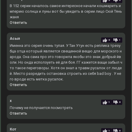
0
0
В 152 серии началось самое интересное начали кошмарить и
мперию солнца и луны вот бы увидеть в серии лицо Сюй Тянь
жаня
Ответить
Асыл
0
1
Именна это серия очень тупая. У Тан Утун есть реплика трезу
бца отца который является свещенной вещю для морского н
арода. Она сама про это говорила якобы это знак добрый йв
оли. Но онда исползуеть её для боя. ГГ кажется ваще забыл ч
то такое переговоры. Хотя он знал а травм русалок от люде
й. Место разредить остановка строить из себя bad boy . У не
го вроде есть метка русалок.
Ответить
x
1
0
Почему не получается посмотреть
Ответить
Кот
1
0