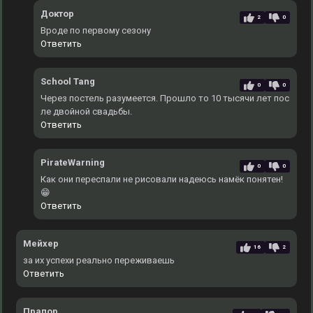
Доктор
2
0
Вроде по первому сезону
Ответить
School Tang
0
0
Через постель разумеется. Прошло то 10 тысячи лет пос
ле двойной свадьбы.
Ответить
PirateWarning
0
0
Как они переспали не рисовали надеюсь намёк понятен!
😁
Ответить
Мейхер
16
2
за их успехи реально переживаешь
Ответить
Прапор