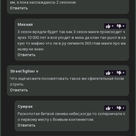
ем, а пока наслаждаюсь 2 сезоном.
Ответить
Михаил
0
0
3 сезон врядли будет так как 3 сезон манги происходит ч
ерез 10 000 лет и все уходит в меха да клан тан ушол в ка
кую то мафию что ли в ру сигменте 365 глав манги про ма
ньхву не знаю
Ответить
Street fighter v
1
0
Что ещё можете посоветовать такое же офигительная посм
отреть.
Ответить
Сумрак
1
2
Расколотая битвой синева небес,когда-то соперничала п
о первому месту с боевым континентом.
Ответить