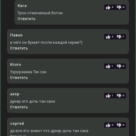
Kara
0
0
Трон отмеченный богом
Ответить
Павел
2
1
а чего он бухает после каждой серии?)
Ответить
Ктото
1
0
Уурррааааа Тан сан
Ответить
ахер
1
0
дунер это дочь тан сана
Ответить
сергей
0
0
да все это знают что дунер дочь тан сана