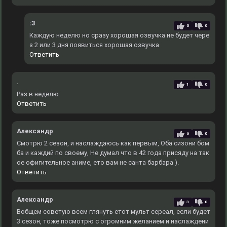
:3
0
0
Каждую неделю но сразу хорошая озвучка не будет чере
з 2 или 3 дня появиться хорошая озвучка
Ответить
.
1
0
Раз в неделю
Ответить
Александр
6
0
Смотрю 2 сезон, и наслаждаюсь как первым, Оба сизони бом
ба и каждий по своему, Не думал что в 42 года присяду на так
ое офигительное аниме, ето вам не санта барбара ).
Ответить
Александр
3
0
Вобщем советую всем глянуть етот мульт сереал, если будет
3 сезон, тоже посмотрю с огромним желанием и наслаждени