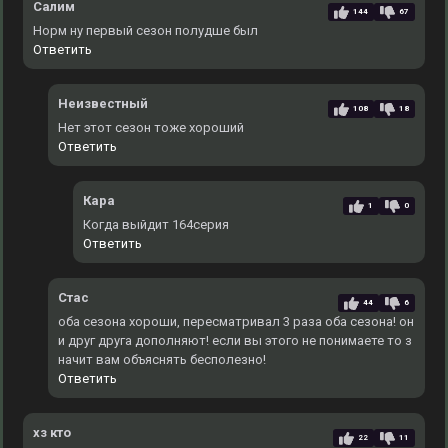
Салим
144
67
Норм ну первый сезон полудше был
Ответить
Неизвестный
108
18
Нет этот сезон тоже хороший
Ответить
Кара
1
0
Когда выйдит 164серия
Ответить
Стас
44
6
оба сезона хороши, пересматривал 3 раза оба сезона! он
и друг друга дополняют! если вы этого не понимаете то з
начит вам объяснять бесполезно!
Ответить
хз кто
22
11