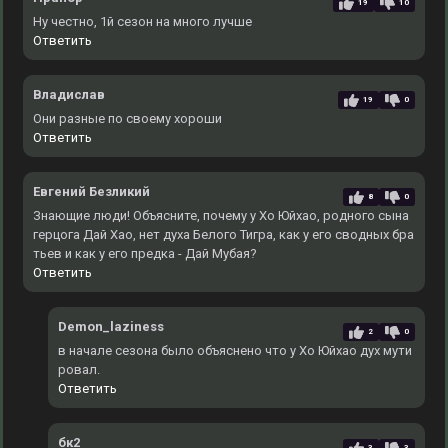
19
10
Ну честно, 1й сезон на много лучше
Ответить
Владислав
19
0
Они разные по своему хороши
Ответить
Евгений Безликий
8
0
Знающие люди! Объясните, почему у Хо Юйхао, родного сына
герцога Дай Хао, нет духа Белого Тигра, как у его сводных бра
тьев и как у его предка - Дай Мубая?
Ответить
Demon_laziness
2
0
в начале сезона было объяснено что у Хо Юйхао дух мути
ровал.
Ответить
бк2
3
3