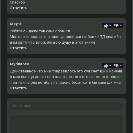
Спасибо
Ответить
Мяу:3
0
0
Ребята он даже тан сана обошол
Мне очень нравится сюжет дорисовки любовь и ТД спасибо
вам за то что вложили всю душу в этот аниме
Ответить
Мубилоло
0
0
Единственное что мне понравилось это суй счёт ши и конечн
о мая львица до сих пор злюсь на того кто пишет этот сюже
т за то что она погибла напрасно бесит хотя бы сань ши жив
Ответить