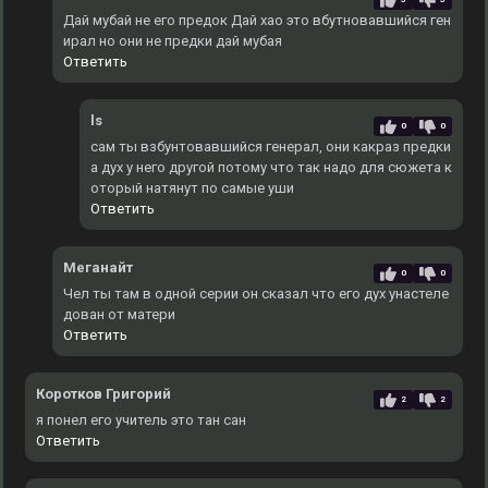
Дай мубай не его предок Дай хао это вбутновавшийся ген
ирал но они не предки дай мубая
Ответить
ls
0
0
сам ты взбунтовавшийся генерал, они какраз предки
а дух у него другой потому что так надо для сюжета к
оторый натянут по самые уши
Ответить
Меганайт
0
0
Чел ты там в одной серии он сказал что его дух унастеле
дован от матери
Ответить
Коротков Григорий
2
2
я понел его учитель это тан сан
Ответить