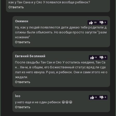
как у Тан Сана и у Сяо У появился вообще ребёнок?
Ответить
Онимен
23
3
Ну, как у людей появляются дети думаю тебе родители д
олжны были объяснять. Но вообще просто загугли "разм
ножение"
Ответить
Евгвний Безликий
6
0
После свадьбы Тан Сан и Сяо У остались наедине, Тан Са
н... Хм-м, в общем, его Божественный статус вряд ли сде
лал из него евнуха. Р-раз, и ребенок. Они и сами этого не о
жидали.
Ответить
leo
6
0
у него еще и не один ребенок 😁😁😁
Ответить