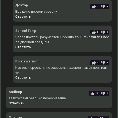
Доктор
2
0
Вроде по первому сезону
Ответить
School Tang
0
0
Через постель разумеется. Прошло то 10 тысячи лет пос
ле двойной свадьбы.
Ответить
PirateWarning
0
0
Как они переспали не рисовали надеюсь намёк понятен!
😁
Ответить
Мейхер
16
2
за их успехи реально переживаешь
Ответить
Прапор