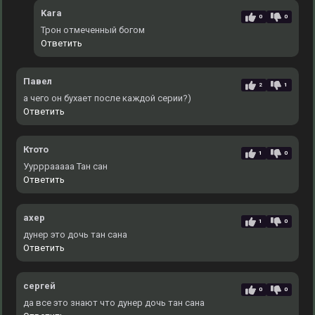
Kara
0
0
Трон отмеченный богом
Ответить
Павел
2
1
а чего он бухает после каждой серии?)
Ответить
Ктото
1
0
Уурррааааа Тан сан
Ответить
ахер
1
0
дунер это дочь тан сана
Ответить
сергей
0
0
да все это знают что дунер дочь тан сана