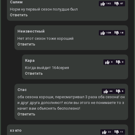
Салим
142
67
Норм ну первый сезон полудше был
Ответить
Неизвестный
108
18
Нет этот сезон тоже хороший
Ответить
Кара
0
0
Когда выйдит 164серия
Ответить
Стас
44
6
оба сезона хороши, пересматривал 3 раза оба сезона! он
и друг друга дополняют! если вы этого не понимаете то з
начит вам объяснять бесполезно!
Ответить
хз кто
22
11