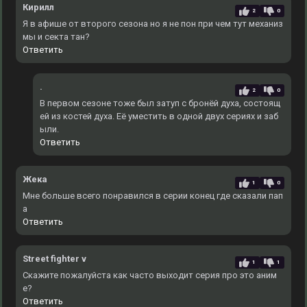
Кирилл
2
0
Я в афише от второго сезона но я не пон при чем тут механиз
мы и секта тан?
Ответить
.
2
0
В первом сезоне тоже был затуп с бронёй духа, состоящ
ей из костей духа. Еë уместить в одной двух сериях и заб
ыли.
Ответить
Жека
1
0
Мне больше всего понравился в серии конец где сказали пап
а
Ответить
Street fighter v
1
1
Скажите пожалуйста как часто выходит серия про это аним
е?
Ответить