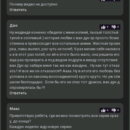
Почему видео не доступно
Ответить
Дао
0
0
Ну медведя конечно обидели с мини копией, лысый толстый
тупой и сопливый ) история любви с ван дун эр просто боже
ственна и превосходит все остальные аниме. Жесткая прове
рка, лавы выпил, раз чуть не погиб, 9 раз мечем себя насквоз
ь и в этот раз погиб, но ей и этого было мало, она решила его
еще раз проверить и под видом подруги и ввиду отсутствия
ван Дун эр забери меня так же как вандуна... Ну как тут отказ
ать? И все же он отказался!!! Аааа. Ну в итоге его любовь без
условна и он наконец воссоединился) круто круто. Но уж сли
шком беспощадно . Если бы его не спас тот дракон, ван дун д
опроверялась бы !!!
Ответить
Макс
0
0
Приветствую ребята, где можно посмотреть все серии сраз
у, до конца?
Каждую неделю жду новую серию.