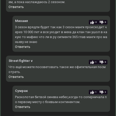
ем, а пока наслаждаюсь 2 сезоном.
Ответить
Михаил
0
0
3 сезон врядли будет так как 3 сезон манги происходит ч
ерез 10 000 лет и все уходит в меха да клан тан ушол в ка
кую то мафию что ли в ру сигменте 365 глав манги про ма
ньхву не знаю
Ответить
Street fighter v
1
0
Что ещё можете посоветовать такое же офигительная посм
отреть.
Ответить
Сумрак
1
2
Расколотая битвой синева небес,когда-то соперничала п
о первому месту с боевым континентом.
Ответить