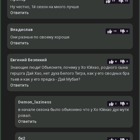
19
10
Ну честно, 1й сезон на много лучше
Ответить
Владислав
19
0
Они разные по своему хороши
Ответить
Евгений Безликий
8
0
Знающие люди! Объясните, почему у Хо Юйхао, родного сына
герцога Дай Хао, нет духа Белого Тигра, как у его сводных бра
тьев и как у его предка - Дай Мубая?
Ответить
Demon_laziness
2
0
в начале сезона было объяснено что у Хо Юйхао дух мути
ровал.
Ответить
бк2
3
3