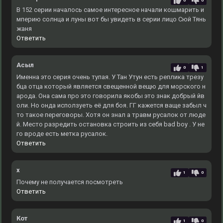
0
0
В 152 серии началось самое интересное начали кошмарить и
мперию солнца и луны вот бы увидеть в серии лицо Сюй Тянь
жаня
Ответить
Асыл
0
1
Именна это серия очень тупая. У Тан Утун есть реплика трезу
бца отца который является свещенной вещю для морского н
арода. Она сама про это говорила якобы это знак добрый йв
оли. Но онда исползуеть её для боя. ГГ кажется ваще забыл ч
то такое переговоры. Хотя он знал а травм русалок от люде
й. Место разредить остановка строить из себя bad boy . У не
го вроде есть метка русалок.
Ответить
x
1
0
Почему не получается посмотреть
Ответить
Кот
1
0