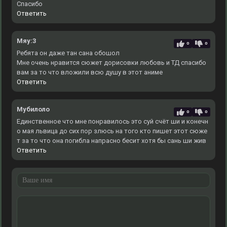
Спасибо
Ответить
Мяу:3
0
0
Ребята он даже тан сана обошол
Мне очень нравится сюжет дорисовки любовь и ТД спасибо
вам за то что вложили всю душу в этот аниме
Ответить
Мубилоло
0
0
Единственное что мне понравилось это суй счёт ши и конечн
о мая львица до сих пор злюсь на того кто пишет этот сюже
т за то что она погибла напрасно бесит хотя бы сань ши жив
Ответить