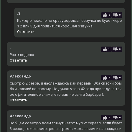
:3
0
0
Каждую неделю но сразу хорошая озвучка не будет чере
з 2 или 3 дня появиться хорошая озвучка
Ответить
.
1
0
Раз в неделю
Ответить
Александр
6
0
Смотрю 2 сезон, и наслаждаюсь как первым, Оба сизони бом
ба и каждий по своему, Не думал что в 42 года присяду на так
ое офигительное аниме, ето вам не санта барбара ).
Ответить
Александр
3
0
Вобщем советую всем глянуть етот мульт сереал, если будет
3 сезон, тоже посмотрю с огромним желанием и наслаждени