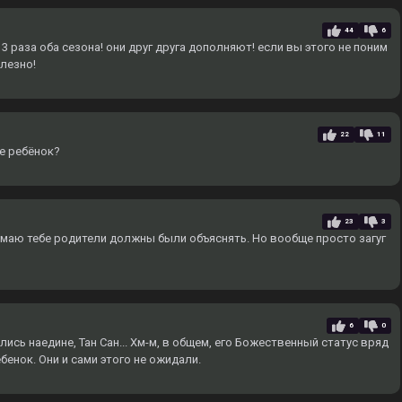
44
6
 раза оба сезона! они друг друга дополняют! если вы этого не поним
олезно!
22
11
ще ребёнок?
23
3
умаю тебе родители должны были объяснять. Но вообще просто загуг
6
0
лись наедине, Тан Сан... Хм-м, в общем, его Божественный статус вряд
ребенок. Они и сами этого не ожидали.