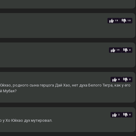
19
10
19
0
8
0
йхао, родного сына герцога Дай Хао, нет духа Белого Тигра, как у его
ай Мубая?
2
0
о у Хо Юйхао дух мутировал.