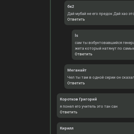
бк2
Дай мубай не его предок Дай хао эт
Ответить
ls
сам ты взбунтовавшийся генерал
жета который натянут по самы
Ответить
Меганайт
Чел ты там в одной серии он сказал
Ответить
Коротков Григорий
я понел его учитель это тан сан
Ответить
Кирилл