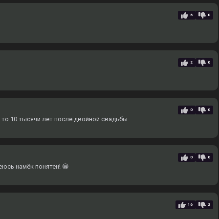
6
0
2
0
0
0
 то 10 тысячи лет после двойной свадьбы.
0
0
еюсь намёк понятен! 😁
16
2