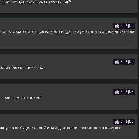
н при чем тут механизмы и секта тан?
2
0
ронёй духа, состоящей из костей духа. Еë уместить в одной двух серия
1
0
онец где сказали папа
1
1
 серия про это аниме?
0
0
вучка не будет через 2 или 3 дня появиться хорошая озвучка