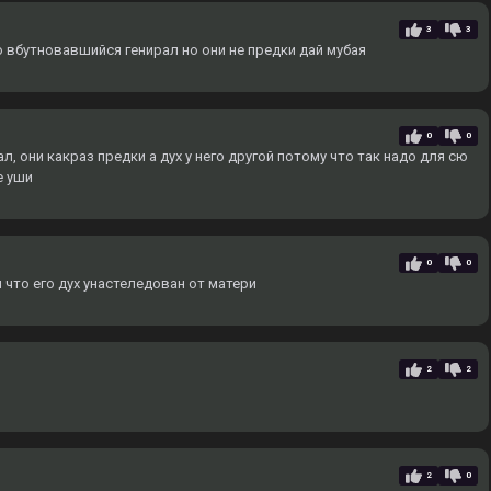
3
3
о вбутновавшийся генирал но они не предки дай мубая
0
0
, они какраз предки а дух у него другой потому что так надо для сю
е уши
0
0
 что его дух унастеледован от матери
2
2
2
0