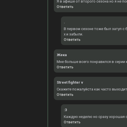
Я в афише от второго сезона но я не по
Ответить
.
В первом сезоне тоже был затуп с б
х и забыли.
Ответить
Жека
Мне больше всего понравился в серии к
Ответить
Street fighter v
Скажите пожалуйста как часто выходит
Ответить
:3
Каждую неделю но сразу хорошая оз
Ответить