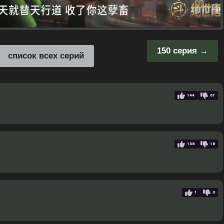
150 серия
список всех серий
144
67
108
18
1
0