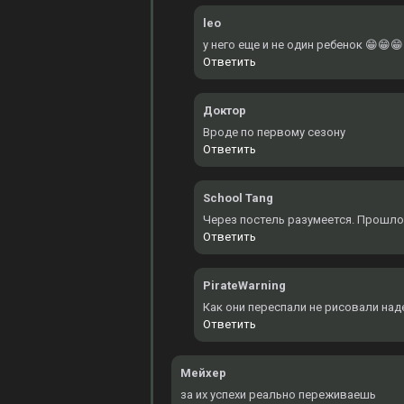
leo
у него еще и не один ребенок 😁😁😁
Ответить
Доктор
Вроде по первому сезону
Ответить
School Tang
Через постель разумеется. Прошло
Ответить
PirateWarning
Как они переспали не рисовали над
Ответить
Мейхер
за их успехи реально переживаешь