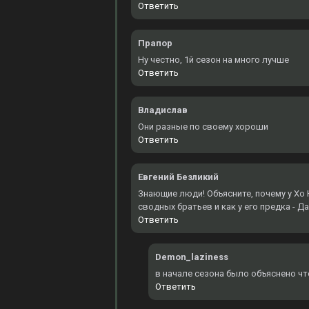
Ответить
Прапор
Ну честно, 1й сезон на много лучше
Ответить
Владислав
Они разные по своему хороши
Ответить
Евгений Безликий
Знающие люди! Объясните, почему у Хо Ю
сводных братьев и как у его предка - Д
Ответить
Demon_laziness
в начале сезона было объяснено чт
Ответить