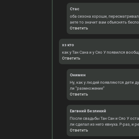
Стас
оба сезона хороши, пересматривал 3
аете то значит вам объяснять бесп
Ответить
хз кто
как у Тан Сана и у Сяо У появился вооб
Ответить
Онимен
Ну, как у людей появляются дети д
ли "размножение"
Ответить
Евгвний Безликий
После свадьбы Тан Сан и Сяо У оста
ли сделал из него евнуха. Р-раз, и 
Ответить