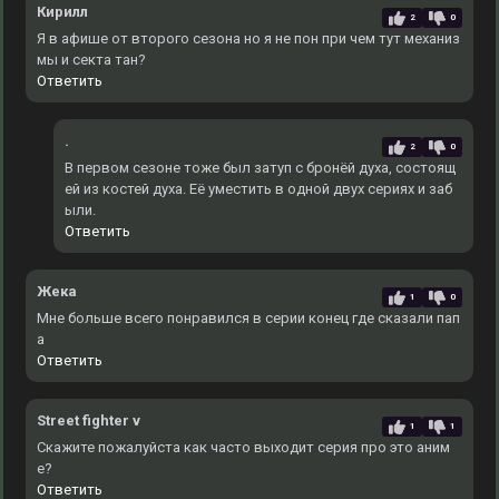
Кирилл
2
0
Я в афише от второго сезона но я не пон при чем тут механиз
мы и секта тан?
Ответить
.
2
0
В первом сезоне тоже был затуп с бронёй духа, состоящ
ей из костей духа. Еë уместить в одной двух сериях и заб
ыли.
Ответить
Жека
1
0
Мне больше всего понравился в серии конец где сказали пап
а
Ответить
Street fighter v
1
1
Скажите пожалуйста как часто выходит серия про это аним
е?
Ответить