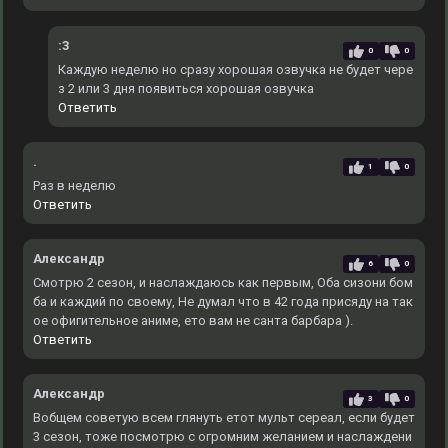
:3
0
0
Каждую неделю но сразу хорошая озвучка не будет чере
з 2 или 3 дня появиться хорошая озвучка
Ответить
.
1
0
Раз в неделю
Ответить
Александр
6
0
Смотрю 2 сезон, и наслаждаюсь как первым, Оба сизони бом
ба и каждий по своему, Не думал что в 42 года присяду на так
ое офигительное аниме, ето вам не санта барбара ).
Ответить
Александр
3
0
Вобщем советую всем глянуть етот мульт сереал, если будет
3 сезон, тоже посмотрю с огромним желанием и наслаждени