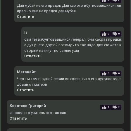
Дай мубай не его предок Дай хао это вбутновавшийся ген
ирал но они не предки дай мубая
Ответить
ls
0
0
сам ты взбунтовавшийся генерал, они какраз предки
а дух у него другой потому что так надо для сюжета к
оторый натянут по самые уши
Ответить
Меганайт
0
0
Чел ты там в одной серии он сказал что его дух унастеле
дован от матери
Ответить
Коротков Григорий
2
2
я понел его учитель это тан сан
Ответить