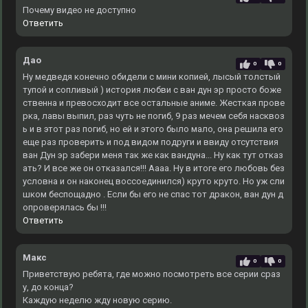
Почему видео не доступно
Ответить
Дао
0
0
Ну медведя конечно обидели с мини копией, лысый толстый
тупой и сопливый ) история любви с ван дун эр просто боже
ственна и превосходит все остальные аниме. Жесткая прове
рка, лавы выпил, раз чуть не погиб, 9 раз мечем себя насквоз
ь и в этот раз погиб, но ей и этого было мало, она решила его
еще раз проверить и под видом подруги и ввиду отсутствия
ван Дун эр забери меня так же как вандуна... Ну как тут отказ
ать? И все же он отказался!!! Аааа. Ну в итоге его любовь без
условна и он наконец воссоединился) круто круто. Но уж сли
шком беспощадно . Если бы его не спас тот дракон, ван дун д
опроверялась бы !!!
Ответить
Макс
0
0
Приветствую ребята, где можно посмотреть все серии сраз
у, до конца?
Каждую неделю жду новую серию.