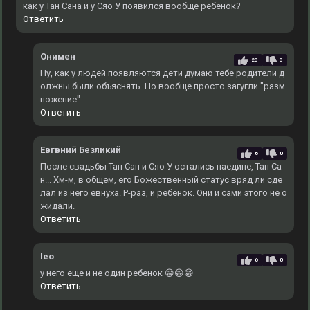
как у Тан Сана и у Сяо У появился вообще ребёнок?
Ответить
Онимен
23
3
Ну, как у людей появляются дети думаю тебе родители д
олжны были объяснять. Но вообще просто загугли "разм
ножение"
Ответить
Евгвний Безликий
6
0
После свадьбы Тан Сан и Сяо У остались наедине, Тан Са
н... Хм-м, в общем, его Божественный статус вряд ли сде
лал из него евнуха. Р-раз, и ребенок. Они и сами этого не о
жидали.
Ответить
leo
6
0
у него еще и не один ребенок 😁😁😁
Ответить