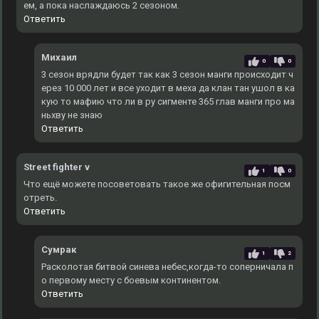
ем, а пока наслаждаюсь 2 сезоном.
Ответить
Михаил
0
0
3 сезон врядли будет так как 3 сезон манги происходит ч
ерез 10 000 лет и все уходит в меха да клан тан ушол в ка
кую то мафию что ли в ру сигменте 365 глав манги про ма
ньхву не знаю
Ответить
Street fighter v
1
0
Что ещё можете посоветовать такое же офигительная посм
отреть.
Ответить
Сумрак
1
2
Расколотая битвой синева небес,когда-то соперничала п
о первому месту с боевым континентом.
Ответить