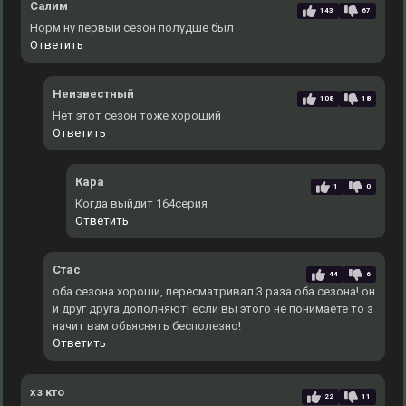
Салим
143
67
Норм ну первый сезон полудше был
Ответить
Неизвестный
108
18
Нет этот сезон тоже хороший
Ответить
Кара
1
0
Когда выйдит 164серия
Ответить
Стас
44
6
оба сезона хороши, пересматривал 3 раза оба сезона! он
и друг друга дополняют! если вы этого не понимаете то з
начит вам объяснять бесполезно!
Ответить
хз кто
22
11