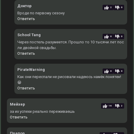
Доктор
2
0
Вроде по первому сезону
Ответить
School Tang
0
0
Через постель разумеется. Прошло то 10 тысячи лет пос
ле двойной свадьбы.
Ответить
PirateWarning
0
0
Как они переспали не рисовали надеюсь намёк понятен!
😁
Ответить
Мейхер
16
2
за их успехи реально переживаешь
Ответить
Прапор