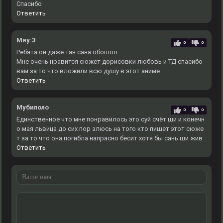
Спасибо
Ответить
Мяу:3
0
0
Ребята он даже тан сана обошол
Мне очень нравится сюжет дорисовки любовь и ТД спасибо
вам за то что вложили всю душу в этот аниме
Ответить
Мубилоло
0
0
Единственное что мне понравилось это суй счёт ши и конечн
о мая львица до сих пор злюсь на того кто пишет этот сюже
т за то что она погибла напрасно бесит хотя бы сань ши жив
Ответить