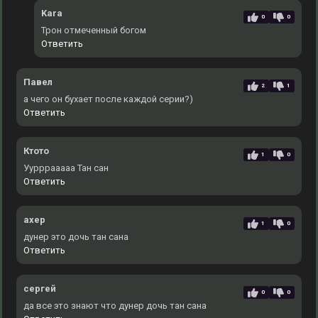
Kara
0
0
Трон отмеченный богом
Ответить
Павел
2
1
а чего он бухает после каждой серии?)
Ответить
Ктото
1
0
Уурррааааа Тан сан
Ответить
ахер
1
0
дунер это дочь тан сана
Ответить
сергей
0
0
да все это знают что дунер дочь тан сана