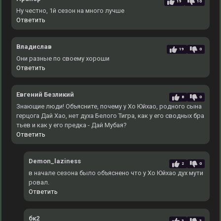
19
10
Ну честно, 1й сезон на много лучше
Ответить
Владислав
19
0
Они разные по своему хороши
Ответить
Евгений Безликий
8
0
Знающие люди! Объясните, почему у Хо Юйхао, родного сына
герцога Дай Хао, нет духа Белого Тигра, как у его сводных бра
тьев и как у его предка - Дай Мубая?
Ответить
Demon_laziness
2
0
в начале сезона было объяснено что у Хо Юйхао дух мути
ровал.
Ответить
бк2
3
3