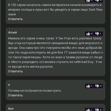
0
0
В 152 серии началось самое интересное начали кошмарить и
мперию солнца и луны вот бы увидеть в серии лицо Сюй Тянь
жаня
Ответить
Асыл
0
1
Именна это серия очень тупая. У Тан Утун есть реплика трезу
бца отца который является свещенной вещю для морского н
арода. Она сама про это говорила якобы это знак добрый йв
оли. Но онда исползуеть её для боя. ГГ кажется ваще забыл ч
то такое переговоры. Хотя он знал а травм русалок от люде
й. Место разредить остановка строить из себя bad boy . У не
го вроде есть метка русалок.
Ответить
x
1
0
Почему не получается посмотреть
Ответить
Кот
1
0