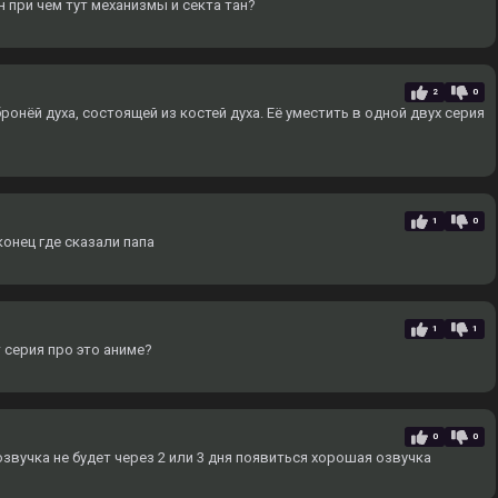
н при чем тут механизмы и секта тан?
2
0
ронёй духа, состоящей из костей духа. Еë уместить в одной двух серия
1
0
онец где сказали папа
1
1
 серия про это аниме?
0
0
вучка не будет через 2 или 3 дня появиться хорошая озвучка