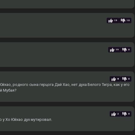
19
10
19
0
8
0
йхао, родного сына герцога Дай Хао, нет духа Белого Тигра, как у его
ай Мубая?
2
0
о у Хо Юйхао дух мутировал.