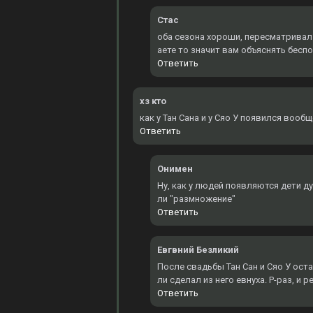
Стас
оба сезона хороши, пересматривал 3
аете то значит вам объяснять бесп
Ответить
хз кто
как у Тан Сана и у Сяо У появился вооб
Ответить
Онимен
Ну, как у людей появляются дети д
ли "размножение"
Ответить
Евгвний Безликий
После свадьбы Тан Сан и Сяо У оста
ли сделал из него евнуха. Р-раз, и 
Ответить