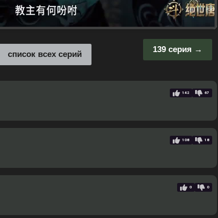
139 серия
список всех серий
142
67
108
18
0
0