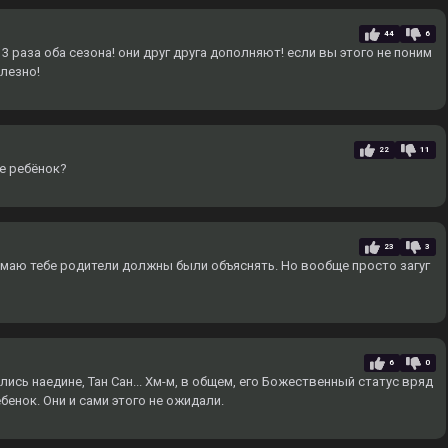
44
6
 раза оба сезона! они друг друга дополняют! если вы этого не поним
олезно!
22
11
ще ребёнок?
23
3
умаю тебе родители должны были объяснять. Но вообще просто загуг
6
0
лись наедине, Тан Сан... Хм-м, в общем, его Божественный статус вряд
ребенок. Они и сами этого не ожидали.