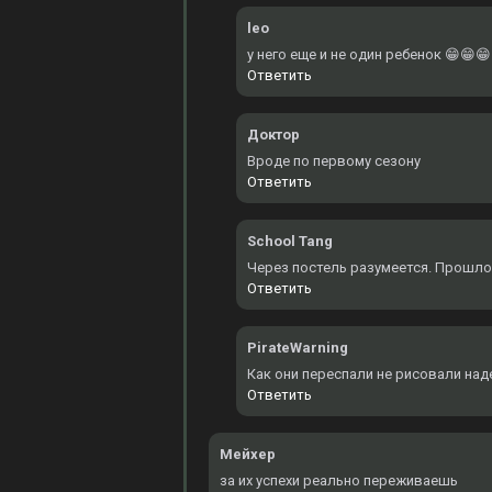
leo
у него еще и не один ребенок 😁😁😁
Ответить
Доктор
Вроде по первому сезону
Ответить
School Tang
Через постель разумеется. Прошло
Ответить
PirateWarning
Как они переспали не рисовали над
Ответить
Мейхер
за их успехи реально переживаешь