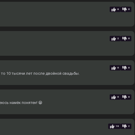
6
0
2
0
0
0
 то 10 тысячи лет после двойной свадьбы.
0
0
еюсь намёк понятен! 😁
16
2