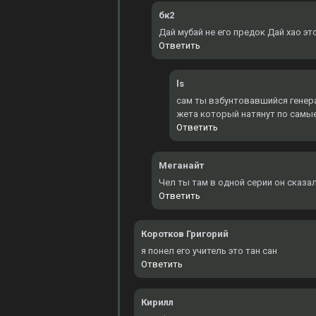
бк2
Дай мубай не его предок Дай хао эт
Ответить
ls
сам ты взбунтовавшийся генерал
жета который натянут по самы
Ответить
Меганайт
Чел ты там в одной серии он сказал
Ответить
Коротков Григорий
я понел его учитель это тан сан
Ответить
Кирилл