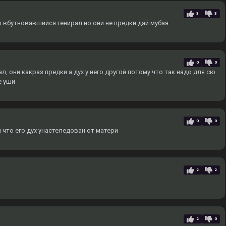
3
3
о вбутновавшийся генирал но они не предки дай мубая
0
0
, они какраз предки а дух у него другой потому что так надо для сю
е уши
0
0
 что его дух унастеледован от матери
2
2
2
0