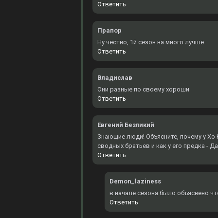
Ответить
Прапор
Ну честно, 1й сезон на много лучше
Ответить
Владислав
Они разные по своему хороши
Ответить
Евгений Безликий
Знающие люди! Объясните, почему у Хо Ю
сводных братьев и как у его предка - Д
Ответить
Demon_laziness
в начале сезона было объяснено чт
Ответить