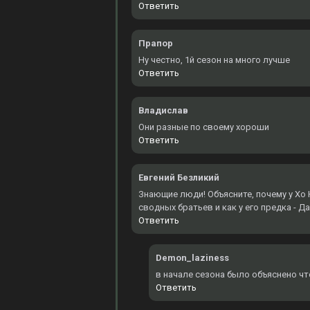
Ответить
Прапор
Ну честно, 1й сезон на много лучше
Ответить
Владислав
Они разные по своему хороши
Ответить
Евгений Безликий
Знающие люди! Объясните, почему у Хо Ю
сводных братьев и как у его предка - Д
Ответить
Demon_laziness
в начале сезона было объяснено чт
Ответить