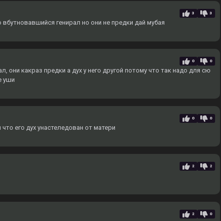
3
3
о вбутновавшийся генирал но они не предки дай мубая
0
0
, они какраз предки а дух у него другой потому что так надо для сю
е уши
0
0
 что его дух унастеледован от матери
2
2
2
0