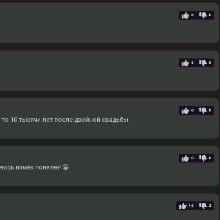
6
0
2
0
0
0
 то 10 тысячи лет после двойной свадьбы.
0
0
еюсь намёк понятен! 😁
16
2