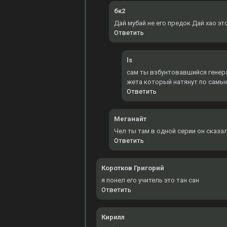
бк2
Дай мубай не его предок Дай хао эт
Ответить
ls
сам ты взбунтовавшийся генерал
жета который натянут по самы
Ответить
Меганайт
Чел ты там в одной серии он сказал
Ответить
Коротков Григорий
я понел его учитель это тан сан
Ответить
Кирилл