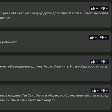
44
6
 раза оба сезона! они друг друга дополняют! если вы этого не поним
олезно!
22
11
ще ребёнок?
23
3
умаю тебе родители должны были объяснять. Но вообще просто загуг
6
0
лись наедине, Тан Сан... Хм-м, в общем, его Божественный статус вряд
ребенок. Они и сами этого не ожидали.