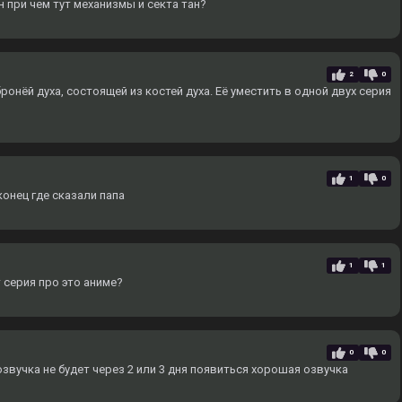
н при чем тут механизмы и секта тан?
2
0
ронёй духа, состоящей из костей духа. Еë уместить в одной двух серия
1
0
онец где сказали папа
1
1
 серия про это аниме?
0
0
вучка не будет через 2 или 3 дня появиться хорошая озвучка