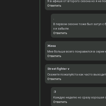
Я в афише от второго сезона но я не по
Ответить
.
В первом сезоне тоже был затуп с б
х и забыли.
Ответить
Жека
Мне больше всего понравился в серии к
Ответить
Street fighter v
Скажите пожалуйста как часто выходит
Ответить
:3
Каждую неделю но сразу хорошая оз
Ответить