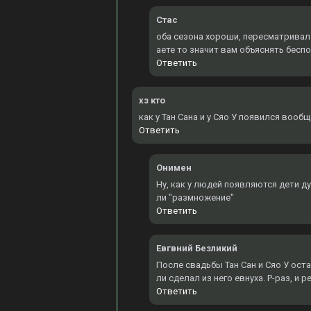
Стас
оба сезона хороши, пересматривал 3
аете то значит вам объяснять бесп
Ответить
хз кто
как у Тан Сана и у Сяо У появился вооб
Ответить
Онимен
Ну, как у людей появляются дети д
ли "размножение"
Ответить
Евгвний Безликий
После свадьбы Тан Сан и Сяо У оста
ли сделал из него евнуха. Р-раз, и 
Ответить