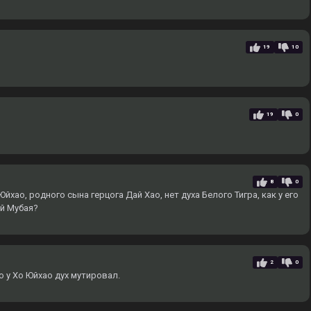
19
10
19
0
8
0
йхао, родного сына герцога Дай Хао, нет духа Белого Тигра, как у его
ай Мубая?
2
0
о у Хо Юйхао дух мутировал.