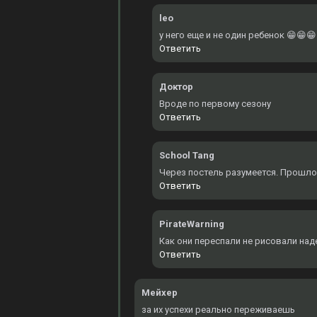
leo
у него еще и не один ребенок 😁😁😁
Ответить
Доктор
Вроде по первому сезону
Ответить
School Tang
Через постель разумеется. Прошло
Ответить
PirateWarning
Как они переспали не рисовали над
Ответить
Мейхер
за их успехи реально переживаешь