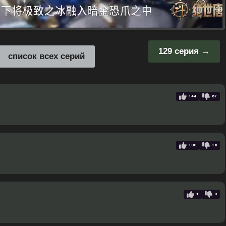
129 серия
список всех серий
144
67
108
18
1
0