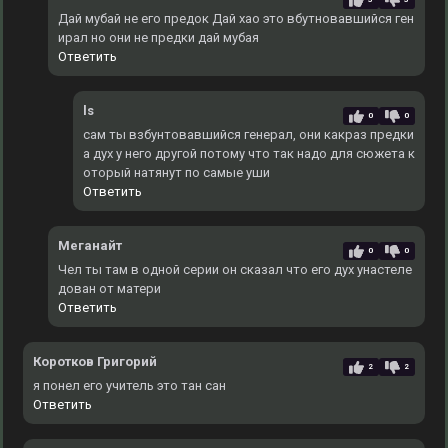
Дай мубай не его предок Дай хао это вбутновавшийся ген
ирал но они не предки дай мубая
Ответить
ls
0
0
сам ты взбунтовавшийся генерал, они какраз предки
а дух у него другой потому что так надо для сюжета к
оторый натянут по самые уши
Ответить
Меганайт
0
0
Чел ты там в одной серии он сказал что его дух унастеле
дован от матери
Ответить
Коротков Григорий
2
2
я понел его учитель это тан сан
Ответить