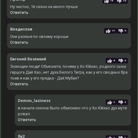
19
10
Ну честно, 1й сезон на много лучше
Ответить
Владислав
19
0
Они разные по своему хороши
Ответить
Евгений Безликий
8
0
Знающие люди! Объясните, почему у Хо Юйхао, родного сына
герцога Дай Хао, нет духа Белого Тигра, как у его сводных бра
тьев и как у его предка - Дай Мубая?
Ответить
Demon_laziness
2
0
в начале сезона было объяснено что у Хо Юйхао дух мути
ровал.
Ответить
бк2
3
3