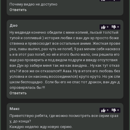
Почему видео не доступно
Ответить
Дао
0
0
Ну медведя конечно обидели с мини копией, лысый толстый
тупой и сопливый ) история любви с ван дун эр просто боже
ственна и превосходит все остальные аниме. Жесткая прове
рка, лавы выпил, раз чуть не погиб, 9 раз мечем себя насквоз
ь и в этот раз погиб, но ей и этого было мало, она решила его
еще раз проверить и под видом подруги и ввиду отсутствия
ван Дун эр забери меня так же как вандуна... Ну как тут отказ
ать? И все же он отказался!!! Аааа. Ну в итоге его любовь без
условна и он наконец воссоединился) круто круто. Но уж сли
шком беспощадно . Если бы его не спас тот дракон, ван дун д
опроверялась бы !!!
Ответить
Макс
0
0
Приветствую ребята, где можно посмотреть все серии сраз
у, до конца?
Каждую неделю жду новую серию.