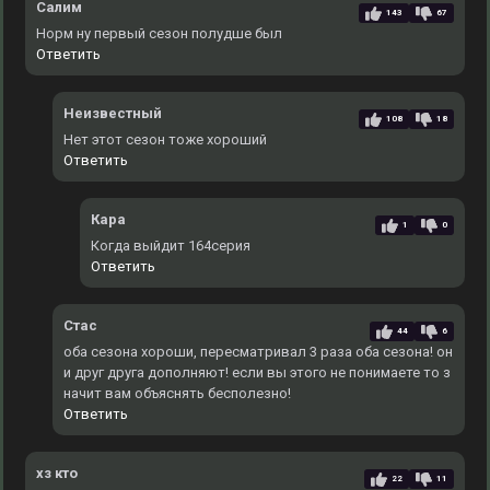
Салим
143
67
Норм ну первый сезон полудше был
Ответить
Неизвестный
108
18
Нет этот сезон тоже хороший
Ответить
Кара
1
0
Когда выйдит 164серия
Ответить
Стас
44
6
оба сезона хороши, пересматривал 3 раза оба сезона! он
и друг друга дополняют! если вы этого не понимаете то з
начит вам объяснять бесполезно!
Ответить
хз кто
22
11