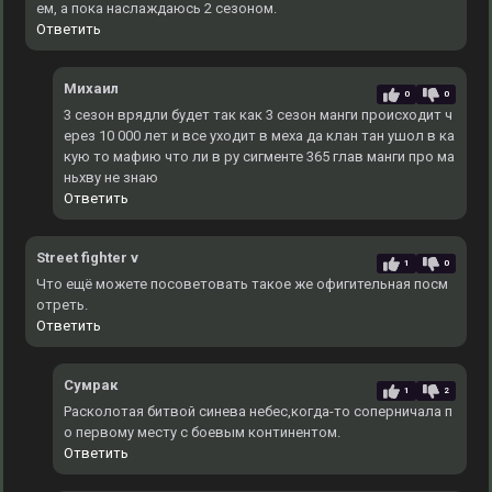
ем, а пока наслаждаюсь 2 сезоном.
Ответить
Михаил
0
0
3 сезон врядли будет так как 3 сезон манги происходит ч
ерез 10 000 лет и все уходит в меха да клан тан ушол в ка
кую то мафию что ли в ру сигменте 365 глав манги про ма
ньхву не знаю
Ответить
Street fighter v
1
0
Что ещё можете посоветовать такое же офигительная посм
отреть.
Ответить
Сумрак
1
2
Расколотая битвой синева небес,когда-то соперничала п
о первому месту с боевым континентом.
Ответить