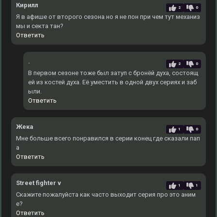
Кирилл
2
0
Я в афише от второго сезона но я не пон при чем тут механиз
мы и секта тан?
Ответить
.
2
0
В первом сезоне тоже был затуп с бронёй духа, состоящ
ей из костей духа. Еë уместить в одной двух сериях и заб
ыли.
Ответить
Жека
1
0
Мне больше всего понравился в серии конец где сказали пап
а
Ответить
Street fighter v
1
1
Скажите пожалуйста как часто выходит серия про это аним
е?
Ответить