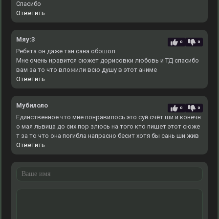
Спасибо
Ответить
Мяу:3
0
0
Ребята он даже тан сана обошол
Мне очень нравится сюжет дорисовки любовь и ТД спасибо
вам за то что вложили всю душу в этот аниме
Ответить
Мубилоло
0
0
Единственное что мне понравилось это суй счёт ши и конечн
о мая львица до сих пор злюсь на того кто пишет этот сюже
т за то что она погибла напрасно бесит хотя бы сань ши жив
Ответить