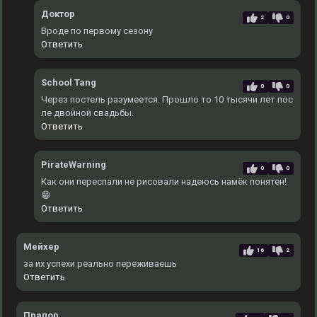
Доктор
2
0
Вроде по первому сезону
Ответить
School Tang
0
0
Через постель разумеется. Прошло то 10 тысячи лет пос
ле двойной свадьбы.
Ответить
PirateWarning
0
0
Как они переспали не рисовали надеюсь намёк понятен!
😁
Ответить
Мейхер
16
2
за их успехи реально переживаешь
Ответить
Прапор