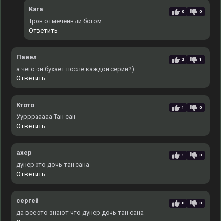
Kara
0
0
Трон отмеченный богом
Ответить
Павел
2
1
а чего он бухает после каждой серии?)
Ответить
Ктото
1
0
Уурррааааа Тан сан
Ответить
ахер
1
0
дунер это дочь тан сана
Ответить
сергей
0
0
да все это знают что дунер дочь тан сана