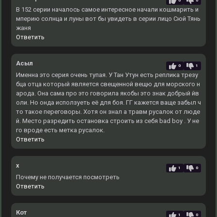
0
0
В 152 серии началось самое интересное начали кошмарить и
мперию солнца и луны вот бы увидеть в серии лицо Сюй Тянь
жаня
Ответить
Асыл
0
1
Именна это серия очень тупая. У Тан Утун есть реплика трезу
бца отца который является свещенной вещю для морского н
арода. Она сама про это говорила якобы это знак добрый йв
оли. Но онда исползуеть её для боя. ГГ кажется ваще забыл ч
то такое переговоры. Хотя он знал а травм русалок от люде
й. Место разредить остановка строить из себя bad boy . У не
го вроде есть метка русалок.
Ответить
x
1
0
Почему не получается посмотреть
Ответить
Кот
1
0