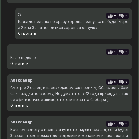
:3
0
0
Каждую неделю но сразу хорошая озвучка не будет чере
з 2 или 3 дня появиться хорошая озвучка
Ответить
.
1
0
Раз в неделю
Ответить
Александр
6
0
Смотрю 2 сезон, и наслаждаюсь как первым, Оба сизони бом
ба и каждий по своему, Не думал что в 42 года присяду на так
ое офигительное аниме, ето вам не санта барбара ).
Ответить
Александр
3
0
Вобщем советую всем глянуть етот мульт сереал, если будет
3 сезон, тоже посмотрю с огромним желанием и наслаждени