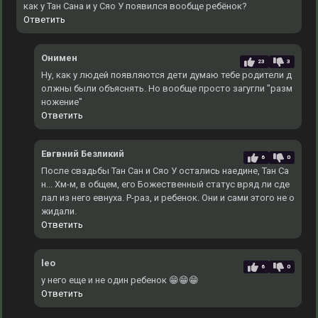
как у Тан Сана и у Сяо У появился вообще ребёнок?
Ответить
Онимен
23
3
Ну, как у людей появляются дети думаю тебе родители д
олжны были объяснять. Но вообще просто загугли "разм
ножение"
Ответить
Евгвний Безликий
6
0
После свадьбы Тан Сан и Сяо У остались наедине, Тан Са
н... Хм-м, в общем, его Божественный статус вряд ли сде
лал из него евнуха. Р-раз, и ребенок. Они и сами этого не о
жидали.
Ответить
leo
6
0
у него еще и не один ребенок 😁😁😁
Ответить