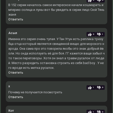
0
0
В 152 серии началось самое интересное начали кошмарить и
мперию солнца и луны вот бы увидеть в серии лицо Сюй Тянь
жаня
Ответить
Асыл
0
1
Именна это серия очень тупая. У Тан Утун есть реплика трезу
бца отца который является свещенной вещю для морского н
арода. Она сама про это говорила якобы это знак добрый йв
оли. Но онда исползуеть её для боя. ГГ кажется ваще забыл ч
то такое переговоры. Хотя он знал а травм русалок от люде
й. Место разредить остановка строить из себя bad boy . У не
го вроде есть метка русалок.
Ответить
x
1
0
Почему не получается посмотреть
Ответить
Кот
1
0