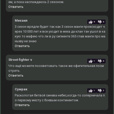
ем, а пока наслаждаюсь 2 сезоном.
Ответить
Михаил
0
0
3 сезон врядли будет так как 3 сезон манги происходит ч
ерез 10 000 лет и все уходит в меха да клан тан ушол в ка
кую то мафию что ли в ру сигменте 365 глав манги про ма
ньхву не знаю
Ответить
Street fighter v
1
0
Что ещё можете посоветовать такое же офигительная посм
отреть.
Ответить
Сумрак
1
2
Расколотая битвой синева небес,когда-то соперничала п
о первому месту с боевым континентом.
Ответить