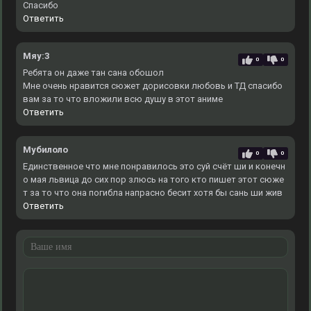
Спасибо
Ответить
Мяу:3
0
0
Ребята он даже тан сана обошол
Мне очень нравится сюжет дорисовки любовь и ТД спасибо
вам за то что вложили всю душу в этот аниме
Ответить
Мубилоло
0
0
Единственное что мне понравилось это суй счёт ши и конечн
о мая львица до сих пор злюсь на того кто пишет этот сюже
т за то что она погибла напрасно бесит хотя бы сань ши жив
Ответить