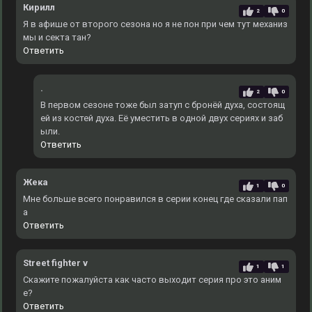
Кирилл
2
0
Я в афише от второго сезона но я не пон при чем тут механиз
мы и секта тан?
Ответить
.
2
0
В первом сезоне тоже был затуп с бронёй духа, состоящ
ей из костей духа. Еë уместить в одной двух сериях и заб
ыли.
Ответить
Жека
1
0
Мне больше всего понравился в серии конец где сказали пап
а
Ответить
Street fighter v
1
1
Скажите пожалуйста как часто выходит серия про это аним
е?
Ответить