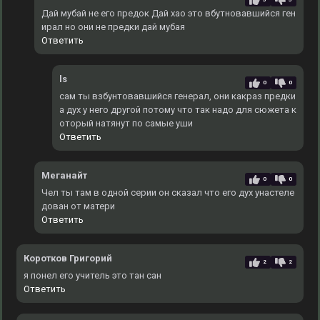
Дай мубай не его предок Дай хао это вбутновавшийся ген
ирал но они не предки дай мубая
Ответить
ls
0
0
сам ты взбунтовавшийся генерал, они какраз предки
а дух у него другой потому что так надо для сюжета к
оторый натянут по самые уши
Ответить
Меганайт
0
0
Чел ты там в одной серии он сказал что его дух унастеле
дован от матери
Ответить
Коротков Григорий
2
2
я понел его учитель это тан сан
Ответить