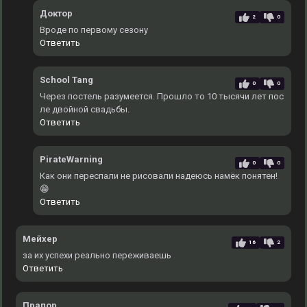
Доктор
2
0
Вроде по первому сезону
Ответить
School Tang
0
0
Через постель разумеется. Прошло то 10 тысячи лет пос
ле двойной свадьбы.
Ответить
PirateWarning
0
0
Как они переспали не рисовали надеюсь намёк понятен!
😁
Ответить
Мейхер
16
2
за их успехи реально переживаешь
Ответить
Прапор