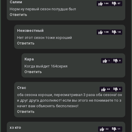
Салим
144
67
Норм ну первый сезон полудше был
Ответить
Неизвестный
108
18
Нет этот сезон тоже хороший
Ответить
Кара
1
0
Когда выйдит 164серия
Ответить
Стас
44
6
оба сезона хороши, пересматривал 3 раза оба сезона! он
и друг друга дополняют! если вы этого не понимаете то з
начит вам объяснять бесполезно!
Ответить
хз кто
22
11