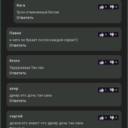
Kara
0
0
Трон отмеченный богом
Ответить
Павел
2
1
а чего он бухает после каждой серии?)
Ответить
Ктото
1
0
Уурррааааа Тан сан
Ответить
ахер
1
0
дунер это дочь тан сана
Ответить
сергей
0
0
да все это знают что дунер дочь тан сана