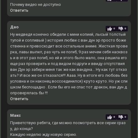
Почему видео не доступно
Ответить
Дао
0
0
Ну медведя конечно обидели с мини копией, лысый толстый
тупой и сопливый ) история любви с ван дун эр просто боже
ственна и превосходит все остальные аниме. Жесткая прове
рка, лавы выпил, раз чуть не погиб, 9 раз мечем себя насквоз
ь и в этот раз погиб, но ей и этого было мало, она решила его
еще раз проверить и под видом подруги и ввиду отсутствия
ван Дун эр забери меня так же как вандуна... Ну как тут отказ
ать? И все же он отказался!!! Аааа. Ну в итоге его любовь без
условна и он наконец воссоединился) круто круто. Но уж сли
шком беспощадно . Если бы его не спас тот дракон, ван дун д
опроверялась бы !!!
Ответить
Макс
0
0
Приветствую ребята, где можно посмотреть все серии сраз
у, до конца?
Каждую неделю жду новую серию.