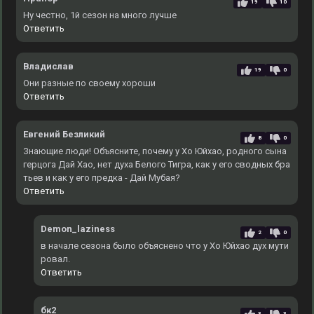
19
10
Ну честно, 1й сезон на много лучше
Ответить
Владислав
19
0
Они разные по своему хороши
Ответить
Евгений Безликий
8
0
Знающие люди! Объясните, почему у Хо Юйхао, родного сына
герцога Дай Хао, нет духа Белого Тигра, как у его сводных бра
тьев и как у его предка - Дай Мубая?
Ответить
Demon_laziness
2
0
в начале сезона было объяснено что у Хо Юйхао дух мути
ровал.
Ответить
бк2
3
3