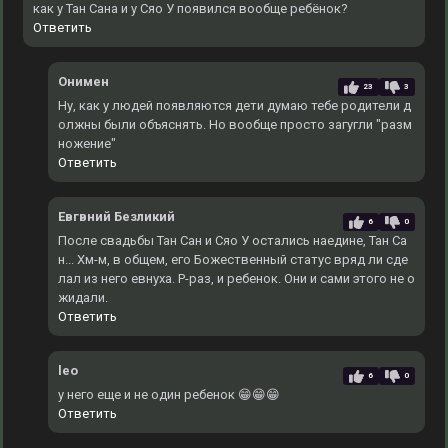
как у Тан Сана и у Сяо У появился вообще ребёнок?
Ответить
Онимен
23
3
Ну, как у людей появляются дети думаю тебе родители д
олжны были объяснять. Но вообще просто загугли "разм
ножение"
Ответить
Евгвний Безликий
6
0
После свадьбы Тан Сан и Сяо У остались наедине, Тан Са
н... Хм-м, в общем, его Божественный статус вряд ли сде
лал из него евнуха. Р-раз, и ребенок. Они и сами этого не о
жидали.
Ответить
leo
6
0
у него еще и не один ребенок 😁😁😁
Ответить