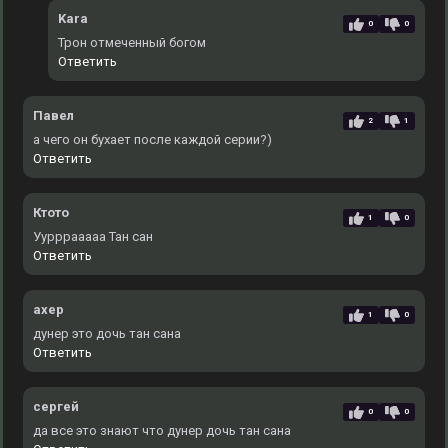
Kara
0
0
Трон отмеченный богом
Ответить
Павел
2
1
а чего он бухает после каждой серии?)
Ответить
Ктото
1
0
Уурррааааа Тан сан
Ответить
ахер
1
0
дунер это дочь тан сана
Ответить
сергей
0
0
да все это знают что дунер дочь тан сана