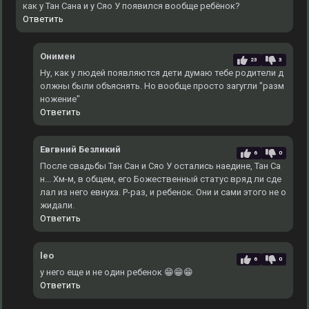
как у Тан Сана и у Сяо У появился вообще ребёнок?
Ответить
Онимен
23
3
Ну, как у людей появляются дети думаю тебе родители д
олжны были объяснять. Но вообще просто загугли "разм
ножение"
Ответить
Евгвний Безликий
6
0
После свадьбы Тан Сан и Сяо У остались наедине, Тан Са
н... Хм-м, в общем, его Божественный статус вряд ли сде
лал из него евнуха. Р-раз, и ребенок. Они и сами этого не о
жидали.
Ответить
leo
6
0
у него еще и не один ребенок 😁😁😁
Ответить