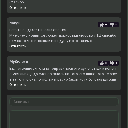
Спасибо
Ответить
Мяу:3
0
0
Ребята он даже тан сана обошол
Мне очень нравится сюжет дорисовки любовь и ТД спасибо
вам за то что вложили всю душу в этот аниме
Ответить
Мубилоло
0
0
Единственное что мне понравилось это суй счёт ши и конечн
о мая львица до сих пор злюсь на того кто пишет этот сюже
т за то что она погибла напрасно бесит хотя бы сань ши жив
Ответить