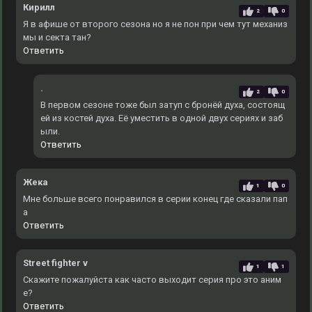
Кирилл
2
0
Я в афише от второго сезона но я не пон при чем тут механиз
мы и секта тан?
Ответить
.
2
0
В первом сезоне тоже был затуп с бронёй духа, состоящ
ей из костей духа. Еë уместить в одной двух сериях и заб
ыли.
Ответить
Жека
1
0
Мне больше всего понравился в серии конец где сказали пап
а
Ответить
Street fighter v
1
1
Скажите пожалуйста как часто выходит серия про это аним
е?
Ответить