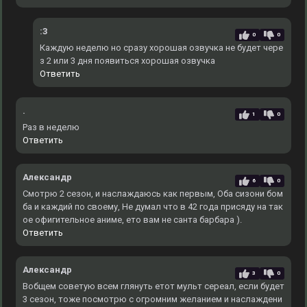
:3
0
0
Каждую неделю но сразу хорошая озвучка не будет чере
з 2 или 3 дня появиться хорошая озвучка
Ответить
.
1
0
Раз в неделю
Ответить
Александр
6
0
Смотрю 2 сезон, и наслаждаюсь как первым, Оба сизони бом
ба и каждий по своему, Не думал что в 42 года присяду на так
ое офигительное аниме, ето вам не санта барбара ).
Ответить
Александр
3
0
Вобщем советую всем глянуть етот мульт сереал, если будет
3 сезон, тоже посмотрю с огромним желанием и наслаждени