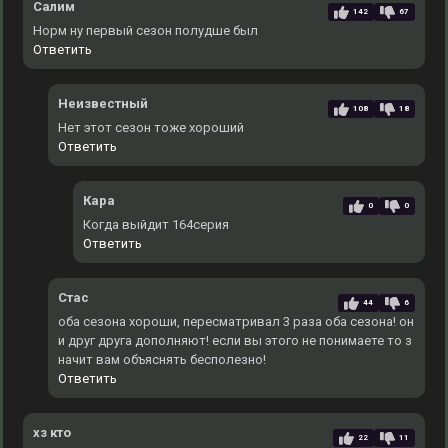
Салим
142
67
Норм ну первый сезон полудше был
Ответить
Неизвестный
108
18
Нет этот сезон тоже хороший
Ответить
Кара
0
0
Когда выйдит 164серия
Ответить
Стас
44
6
оба сезона хороши, пересматривал 3 раза оба сезона! он
и друг друга дополняют! если вы этого не понимаете то з
начит вам объяснять бесполезно!
Ответить
хз кто
22
11