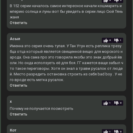
0
0
В 152 серии началось самое интересное начали кошмарить и
мперию солнца и луны вот бы увидеть в серии лицо Сюй Тянь
жаня
Ответить
Асыл
0
1
Именна это серия очень тупая. У Тан Утун есть реплика трезу
бца отца который является свещенной вещю для морского н
арода. Она сама про это говорила якобы это знак добрый йв
оли. Но онда исползуеть её для боя. ГГ кажется ваще забыл ч
то такое переговоры. Хотя он знал а травм русалок от люде
й. Место разредить остановка строить из себя bad boy . У не
го вроде есть метка русалок.
Ответить
x
1
0
Почему не получается посмотреть
Ответить
Кот
1
0