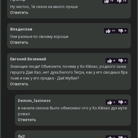
19
10
Ну честно, 1й сезон на много лучше
Ответить
Владислав
19
0
Они разные по своему хороши
Ответить
Евгений Безликий
8
0
Знающие люди! Объясните, почему у Хо Юйхао, родного сына
герцога Дай Хао, нет духа Белого Тигра, как у его сводных бра
тьев и как у его предка - Дай Мубая?
Ответить
Demon_laziness
2
0
в начале сезона было объяснено что у Хо Юйхао дух мути
ровал.
Ответить
бк2
3
3