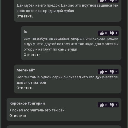
Дай мубай не его предок Дай хао это вбутновавшийся ген
ирал но они не предки дай мубая
Ответить
ls
0
0
сам ты взбунтовавшийся генерал, они какраз предки
а дух у него другой потому что так надо для сюжета к
оторый натянут по самые уши
Ответить
Меганайт
0
0
Чел ты там в одной серии он сказал что его дух унастеле
дован от матери
Ответить
Коротков Григорий
2
2
я понел его учитель это тан сан
Ответить