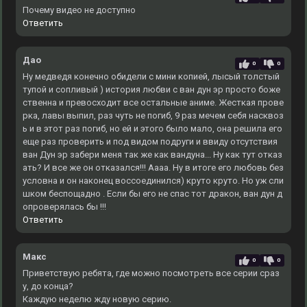
Почему видео не доступно
Ответить
Дао
0
0
Ну медведя конечно обидели с мини копией, лысый толстый
тупой и сопливый ) история любви с ван дун эр просто боже
ственна и превосходит все остальные аниме. Жесткая прове
рка, лавы выпил, раз чуть не погиб, 9 раз мечем себя насквоз
ь и в этот раз погиб, но ей и этого было мало, она решила его
еще раз проверить и под видом подруги и ввиду отсутствия
ван Дун эр забери меня так же как вандуна... Ну как тут отказ
ать? И все же он отказался!!! Аааа. Ну в итоге его любовь без
условна и он наконец воссоединился) круто круто. Но уж сли
шком беспощадно . Если бы его не спас тот дракон, ван дун д
опроверялась бы !!!
Ответить
Макс
0
0
Приветствую ребята, где можно посмотреть все серии сраз
у, до конца?
Каждую неделю жду новую серию.