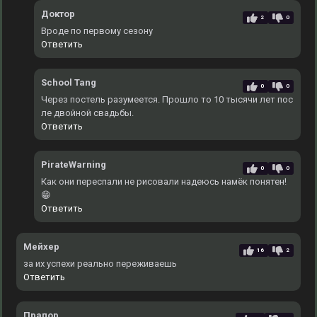
Доктор
2
0
Вроде по первому сезону
Ответить
School Tang
0
0
Через постель разумеется. Прошло то 10 тысячи лет пос
ле двойной свадьбы.
Ответить
PirateWarning
0
0
Как они переспали не рисовали надеюсь намёк понятен!
😁
Ответить
Мейхер
16
2
за их успехи реально переживаешь
Ответить
Прапор