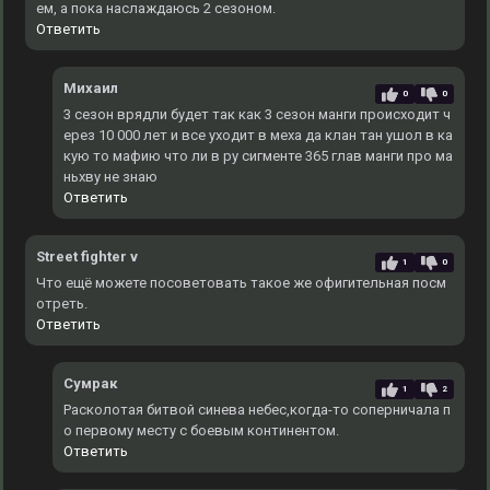
ем, а пока наслаждаюсь 2 сезоном.
Ответить
Михаил
0
0
3 сезон врядли будет так как 3 сезон манги происходит ч
ерез 10 000 лет и все уходит в меха да клан тан ушол в ка
кую то мафию что ли в ру сигменте 365 глав манги про ма
ньхву не знаю
Ответить
Street fighter v
1
0
Что ещё можете посоветовать такое же офигительная посм
отреть.
Ответить
Сумрак
1
2
Расколотая битвой синева небес,когда-то соперничала п
о первому месту с боевым континентом.
Ответить