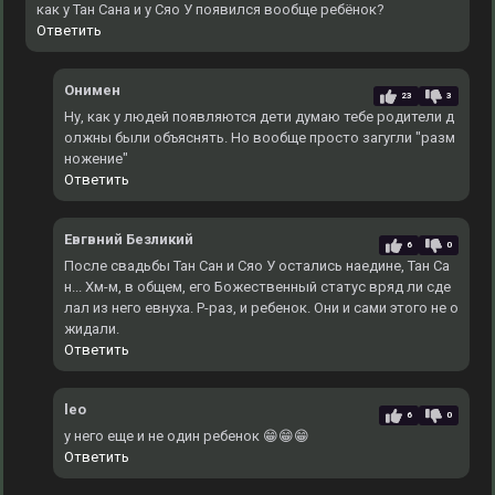
как у Тан Сана и у Сяо У появился вообще ребёнок?
Ответить
Онимен
23
3
Ну, как у людей появляются дети думаю тебе родители д
олжны были объяснять. Но вообще просто загугли "разм
ножение"
Ответить
Евгвний Безликий
6
0
После свадьбы Тан Сан и Сяо У остались наедине, Тан Са
н... Хм-м, в общем, его Божественный статус вряд ли сде
лал из него евнуха. Р-раз, и ребенок. Они и сами этого не о
жидали.
Ответить
leo
6
0
у него еще и не один ребенок 😁😁😁
Ответить