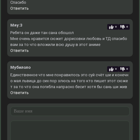
Спасибо
Ответить
Мяу:3
0
0
Ребята он даже тан сана обошол
Мне очень нравится сюжет дорисовки любовь и ТД спасибо
вам за то что вложили всю душу в этот аниме
Ответить
Мубилоло
0
0
Единственное что мне понравилось это суй счёт ши и конечн
о мая львица до сих пор злюсь на того кто пишет этот сюже
т за то что она погибла напрасно бесит хотя бы сань ши жив
Ответить