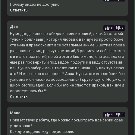
Почему видео не доступно
Ответить
Дао
0
0
Ну медведя конечно обидели с мини копией, лысый толстый
тупой и сопливый ) история любви с ван дун эр просто боже
ственна и превосходит все остальные аниме. Жесткая прове
рка, лавы выпил, раз чуть не погиб, 9 раз мечем себя насквоз
ь и в этот раз погиб, но ей и этого было мало, она решила его
еще раз проверить и под видом подруги и ввиду отсутствия
ван Дун эр забери меня так же как вандуна... Ну как тут отказ
ать? И все же он отказался!!! Аааа. Ну в итоге его любовь без
условна и он наконец воссоединился) круто круто. Но уж сли
шком беспощадно . Если бы его не спас тот дракон, ван дун д
опроверялась бы !!!
Ответить
Макс
0
0
Приветствую ребята, где можно посмотреть все серии сраз
у, до конца?
Каждую неделю жду новую серию.