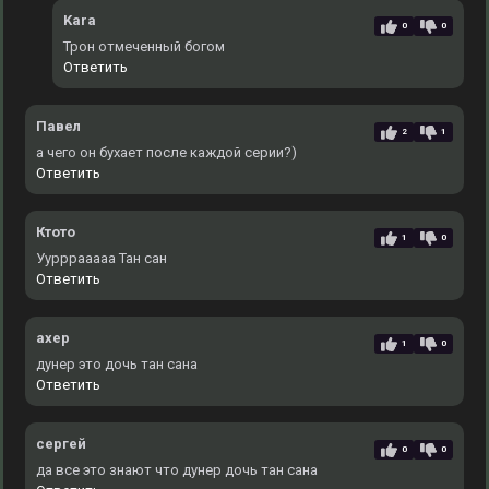
Kara
0
0
Трон отмеченный богом
Ответить
Павел
2
1
а чего он бухает после каждой серии?)
Ответить
Ктото
1
0
Уурррааааа Тан сан
Ответить
ахер
1
0
дунер это дочь тан сана
Ответить
сергей
0
0
да все это знают что дунер дочь тан сана