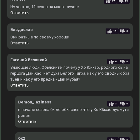
19
10
Ну честно, 1й сезон на много лучше
Ответить
Владислав
19
0
Они разные по своему хороши
Ответить
Евгений Безликий
8
0
Знающие люди! Объясните, почему у Хо Юйхао, родного сына
герцога Дай Хао, нет духа Белого Тигра, как у его сводных бра
тьев и как у его предка - Дай Мубая?
Ответить
Demon_laziness
2
0
в начале сезона было объяснено что у Хо Юйхао дух мути
ровал.
Ответить
бк2
3
3