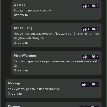
Доктор
2
0
Вроде по первому сезону
Ответить
School Tang
0
0
Через постель разумеется. Прошло то 10 тысячи лет пос
ле двойной свадьбы.
Ответить
PirateWarning
0
0
Как они переспали не рисовали надеюсь намёк понятен!
😁
Ответить
Мейхер
16
2
за их успехи реально переживаешь
Ответить
Прапор