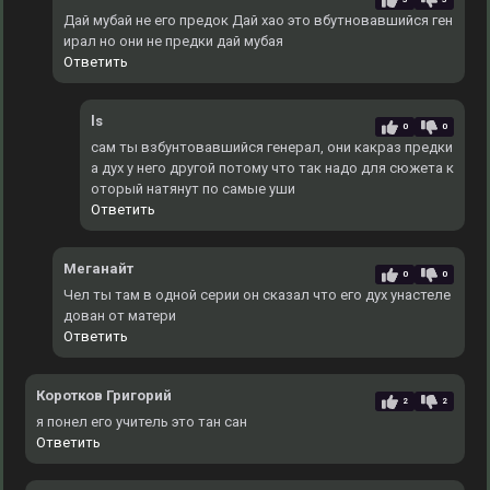
Дай мубай не его предок Дай хао это вбутновавшийся ген
ирал но они не предки дай мубая
Ответить
ls
0
0
сам ты взбунтовавшийся генерал, они какраз предки
а дух у него другой потому что так надо для сюжета к
оторый натянут по самые уши
Ответить
Меганайт
0
0
Чел ты там в одной серии он сказал что его дух унастеле
дован от матери
Ответить
Коротков Григорий
2
2
я понел его учитель это тан сан
Ответить