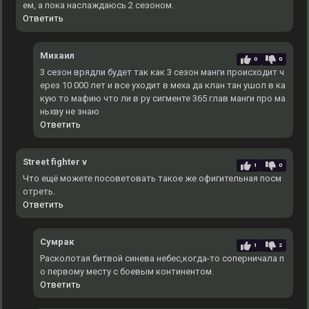
ем, а пока наслаждаюсь 2 сезоном.
Ответить
Михаил
0
0
3 сезон врядли будет так как 3 сезон манги происходит ч
ерез 10 000 лет и все уходит в меха да клан тан ушол в ка
кую то мафию что ли в ру сигменте 365 глав манги про ма
ньхву не знаю
Ответить
Street fighter v
1
0
Что ещё можете посоветовать такое же офигительная посм
отреть.
Ответить
Сумрак
1
2
Расколотая битвой синева небес,когда-то соперничала п
о первому месту с боевым континентом.
Ответить