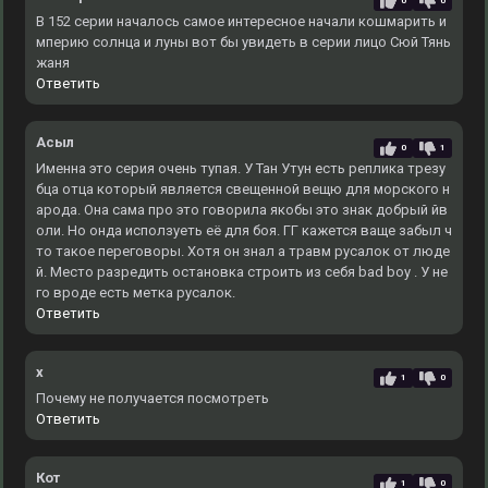
0
0
В 152 серии началось самое интересное начали кошмарить и
мперию солнца и луны вот бы увидеть в серии лицо Сюй Тянь
жаня
Ответить
Асыл
0
1
Именна это серия очень тупая. У Тан Утун есть реплика трезу
бца отца который является свещенной вещю для морского н
арода. Она сама про это говорила якобы это знак добрый йв
оли. Но онда исползуеть её для боя. ГГ кажется ваще забыл ч
то такое переговоры. Хотя он знал а травм русалок от люде
й. Место разредить остановка строить из себя bad boy . У не
го вроде есть метка русалок.
Ответить
x
1
0
Почему не получается посмотреть
Ответить
Кот
1
0