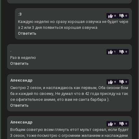
:3
0
0
Каждую неделю но сразу хорошая озвучка не будет чере
з 2 или 3 дня появиться хорошая озвучка
Ответить
.
1
0
Раз в неделю
Ответить
Александр
6
0
Смотрю 2 сезон, и наслаждаюсь как первым, Оба сизони бом
ба и каждий по своему, Не думал что в 42 года присяду на так
ое офигительное аниме, ето вам не санта барбара ).
Ответить
Александр
3
0
Вобщем советую всем глянуть етот мульт сереал, если будет
3 сезон, тоже посмотрю с огромним желанием и наслаждени