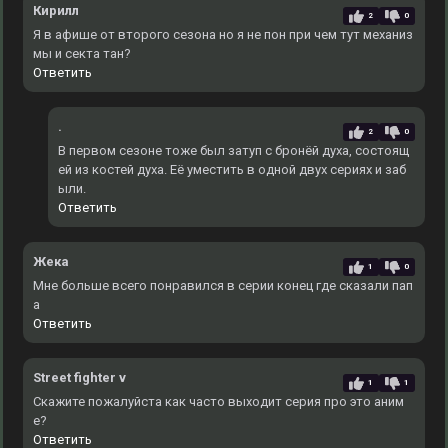
Кирилл
2
0
Я в афише от второго сезона но я не пон при чем тут механиз
мы и секта тан?
Ответить
.
2
0
В первом сезоне тоже был затуп с бронёй духа, состоящ
ей из костей духа. Еë уместить в одной двух сериях и заб
ыли.
Ответить
Жека
1
0
Мне больше всего понравился в серии конец где сказали пап
а
Ответить
Street fighter v
1
1
Скажите пожалуйста как часто выходит серия про это аним
е?
Ответить