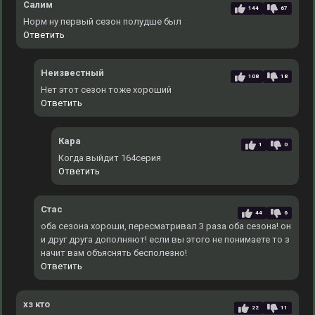
Салим
144
67
Норм ну первый сезон полудше был
Ответить
Неизвестный
108
18
Нет этот сезон тоже хороший
Ответить
Кара
1
0
Когда выйдит 164серия
Ответить
Стас
44
6
оба сезона хороши, пересматривал 3 раза оба сезона! он
и друг друга дополняют! если вы этого не понимаете то з
начит вам объяснять бесполезно!
Ответить
хз кто
22
11