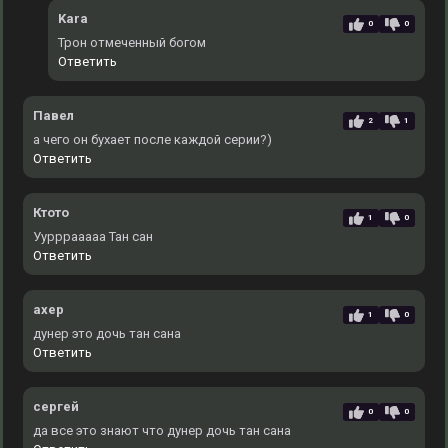
Kara
0
0
Трон отмеченный богом
Ответить
Павел
2
1
а чего он бухает после каждой серии?)
Ответить
Ктото
1
0
Уурррааааа Тан сан
Ответить
ахер
1
0
дунер это дочь тан сана
Ответить
сергей
0
0
да все это знают что дунер дочь тан сана