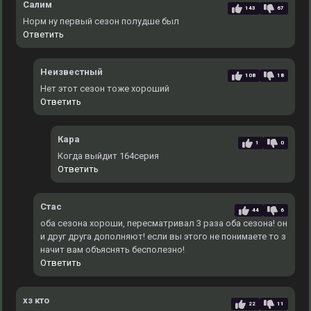
Салим
143
67
Норм ну первый сезон полудше был
Ответить
Неизвестный
108
18
Нет этот сезон тоже хороший
Ответить
Кара
1
0
Когда выйдит 164серия
Ответить
Стас
44
6
оба сезона хороши, пересматривал 3 раза оба сезона! он
и друг друга дополняют! если вы этого не понимаете то з
начит вам объяснять бесполезно!
Ответить
хз кто
22
11