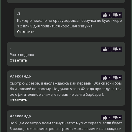
:3
0
0
Каждую неделю но сразу хорошая озвучка не будет чере
з 2 или 3 дня появиться хорошая озвучка
Ответить
.
1
0
Раз в неделю
Ответить
Александр
6
0
Смотрю 2 сезон, и наслаждаюсь как первым, Оба сизони бом
ба и каждий по своему, Не думал что в 42 года присяду на так
ое офигительное аниме, ето вам не санта барбара ).
Ответить
Александр
3
0
Вобщем советую всем глянуть етот мульт сереал, если будет
3 сезон, тоже посмотрю с огромним желанием и наслаждени