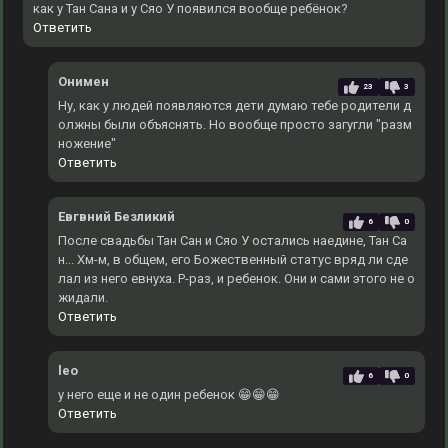
как у Тан Сана и у Сяо У появился вообще ребёнок?
Ответить
Онимен
23
3
Ну, как у людей появляются дети думаю тебе родители д
олжны были объяснять. Но вообще просто загугли "разм
ножение"
Ответить
Евгвний Безликий
6
0
После свадьбы Тан Сан и Сяо У остались наедине, Тан Са
н... Хм-м, в общем, его Божественный статус вряд ли сде
лал из него евнуха. Р-раз, и ребенок. Они и сами этого не о
жидали.
Ответить
leo
6
0
у него еще и не один ребенок 😁😁😁
Ответить