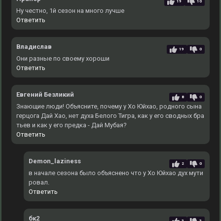
19
10
Ну честно, 1й сезон на много лучше
Ответить
Владислав
19
0
Они разные по своему хороши
Ответить
Евгений Безликий
8
0
Знающие люди! Объясните, почему у Хо Юйхао, родного сына
герцога Дай Хао, нет духа Белого Тигра, как у его сводных бра
тьев и как у его предка - Дай Мубая?
Ответить
Demon_laziness
2
0
в начале сезона было объяснено что у Хо Юйхао дух мути
ровал.
Ответить
бк2
3
3