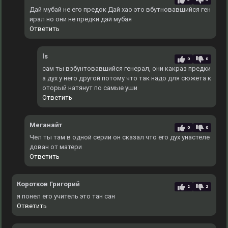
Дай мубай не его предок Дай хао это вбутновавшийся ген
ирал но они не предки дай мубая
Ответить
ls
0
0
сам ты взбунтовавшийся генерал, они какраз предки
а дух у него другой потому что так надо для сюжета к
оторый натянут по самые уши
Ответить
Меганайт
0
0
Чел ты там в одной серии он сказал что его дух унастеле
дован от матери
Ответить
Коротков Григорий
2
2
я понел его учитель это тан сан
Ответить