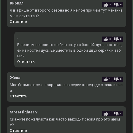
Кирилл
2
0
Я в афише от второго сезона но я не пон при чем тут механиз
мы и секта тан?
Ответить
.
2
0
В первом сезоне тоже был затуп с бронёй духа, состоящ
ей из костей духа. Еë уместить в одной двух сериях и заб
ыли.
Ответить
Жека
1
0
Мне больше всего понравился в серии конец где сказали пап
а
Ответить
Street fighter v
1
1
Скажите пожалуйста как часто выходит серия про это аним
е?
Ответить