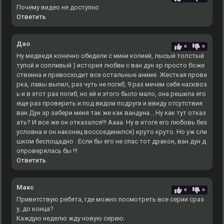
Почему видео не доступно
Ответить
Дао
0
0
Ну медведя конечно обидели с мини копией, лысый толстый
тупой и сопливый ) история любви с ван дун эр просто боже
ственна и превосходит все остальные аниме. Жесткая прове
рка, лавы выпил, раз чуть не погиб, 9 раз мечем себя насквоз
ь и в этот раз погиб, но ей и этого было мало, она решила его
еще раз проверить и под видом подруги и ввиду отсутствия
ван Дун эр забери меня так же как вандуна... Ну как тут отказ
ать? И все же он отказался!!! Аааа. Ну в итоге его любовь без
условна и он наконец воссоединился) круто круто. Но уж сли
шком беспощадно . Если бы его не спас тот дракон, ван дун д
опроверялась бы !!!
Ответить
Макс
0
0
Приветствую ребята, где можно посмотреть все серии сраз
у, до конца?
Каждую неделю жду новую серию.