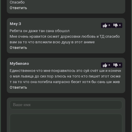
Спасибо
Ответить
Мяу:3
0
0
Ребята он даже тан сана обошол
Мне очень нравится сюжет дорисовки любовь и ТД спасибо
вам за то что вложили всю душу в этот аниме
Ответить
Мубилоло
0
0
Единственное что мне понравилось это суй счёт ши и конечн
о мая львица до сих пор злюсь на того кто пишет этот сюже
т за то что она погибла напрасно бесит хотя бы сань ши жив
Ответить