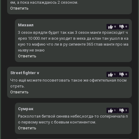
ем, а пока наслаждаюсь 2 сезоном.
Ответить
Михаил
0
0
3 сезон врядли будет так как 3 сезон манги происходит ч
ерез 10 000 лет и все уходит в меха да клан тан ушол в ка
кую то мафию что ли в ру сигменте 365 глав манги про ма
ньхву не знаю
Ответить
Street fighter v
1
0
Что ещё можете посоветовать такое же офигительная посм
отреть.
Ответить
Сумрак
1
2
Расколотая битвой синева небес,когда-то соперничала п
о первому месту с боевым континентом.
Ответить