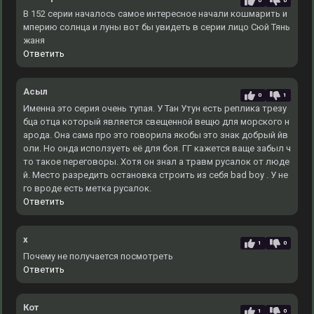
0
0
В 152 серии началось самое интересное начали кошмарить и
мперию солнца и луны вот бы увидеть в серии лицо Сюй Тянь
жаня
Ответить
Асыл
0
1
Именна это серия очень тупая. У Тан Утун есть реплика трезу
бца отца который является свещенной вещю для морского н
арода. Она сама про это говорила якобы это знак добрый йв
оли. Но онда исползуеть её для боя. ГГ кажется ваще забыл ч
то такое переговоры. Хотя он знал а травм русалок от люде
й. Место разредить остановка строить из себя bad boy . У не
го вроде есть метка русалок.
Ответить
x
1
0
Почему не получается посмотреть
Ответить
Кот
1
0