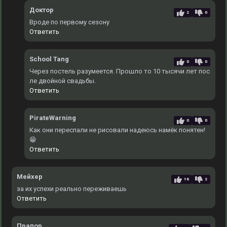
Доктор
2
0
Вроде по первому сезону
Ответить
School Tang
0
0
Через постель разумеется. Прошло то 10 тысячи лет пос
ле двойной свадьбы.
Ответить
PirateWarning
0
0
Как они переспали не рисовали надеюсь намёк понятен!
😁
Ответить
Мейхер
16
2
за их успехи реально переживаешь
Ответить
Прапор