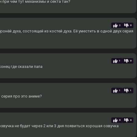
н при чем тут механизмы и секта тан?
2
0
ронёй духа, состоящей из костей духа. Еë уместить в одной двух серия
1
0
онец где сказали папа
1
1
 серия про это аниме?
0
0
вучка не будет через 2 или 3 дня появиться хорошая озвучка