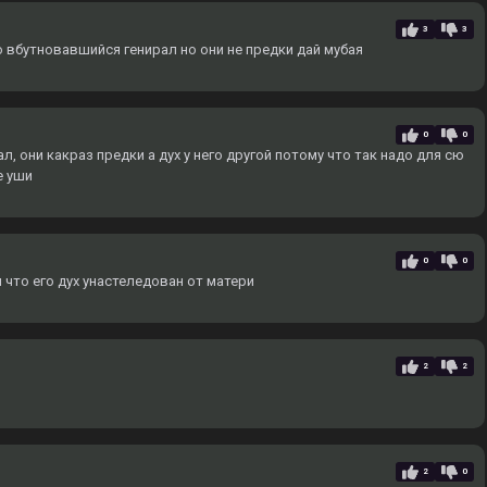
3
3
о вбутновавшийся генирал но они не предки дай мубая
0
0
, они какраз предки а дух у него другой потому что так надо для сю
е уши
0
0
 что его дух унастеледован от матери
2
2
2
0