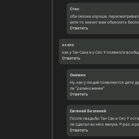
Стас
оба сезона хороши, пересматривал 3
аете то значит вам объяснять бесп
Ответить
хз кто
как у Тан Сана и у Сяо У появился вооб
Ответить
Онимен
Ну, как у людей появляются дети д
ли "размножение"
Ответить
Евгвний Безликий
После свадьбы Тан Сан и Сяо У оста
ли сделал из него евнуха. Р-раз, и 
Ответить