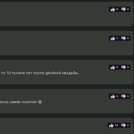
6
0
2
0
0
0
 то 10 тысячи лет после двойной свадьбы.
0
0
еюсь намёк понятен! 😁
16
2