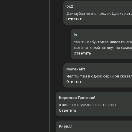
бк2
Дай мубай не его предок Дай хао эт
Ответить
ls
сам ты взбунтовавшийся генерал
жета который натянут по самы
Ответить
Меганайт
Чел ты там в одной серии он сказал
Ответить
Коротков Григорий
я понел его учитель это тан сан
Ответить
Кирилл