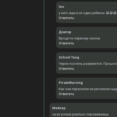
leo
у него еще и не один ребенок 😁😁😁
Ответить
Доктор
Вроде по первому сезону
Ответить
School Tang
Через постель разумеется. Прошло
Ответить
PirateWarning
Как они переспали не рисовали над
Ответить
Мейхер
за их успехи реально переживаешь