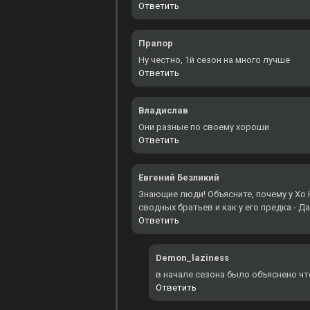
Ответить
Прапор
Ну честно, 1й сезон на много лучше
Ответить
Владислав
Они разные по своему хороши
Ответить
Евгений Безликий
Знающие люди! Объясните, почему у Хо Ю
сводных братьев и как у его предка - Д
Ответить
Demon_laziness
в начале сезона было объяснено чт
Ответить