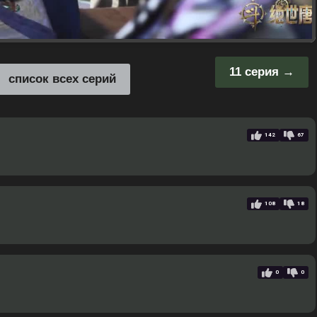
11 серия
список всех серий
142
67
108
18
0
0