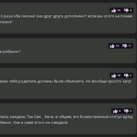
44
6
 раза оба сезона! они друг друга дополняют! если вы этого не поним
олезно!
22
11
ще ребёнок?
23
3
умаю тебе родители должны были объяснять. Но вообще просто загуг
6
0
лись наедине, Тан Сан... Хм-м, в общем, его Божественный статус вряд
ребенок. Они и сами этого не ожидали.