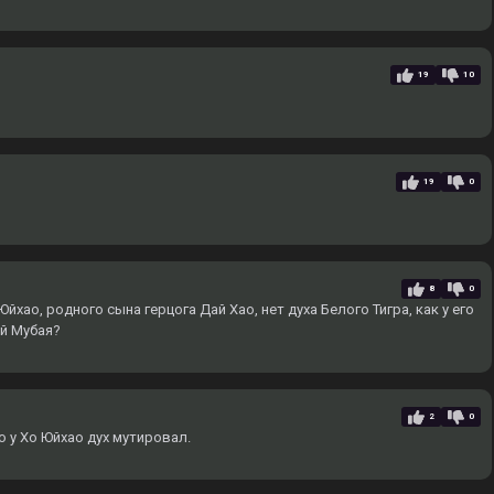
19
10
19
0
8
0
йхао, родного сына герцога Дай Хао, нет духа Белого Тигра, как у его
ай Мубая?
2
0
о у Хо Юйхао дух мутировал.