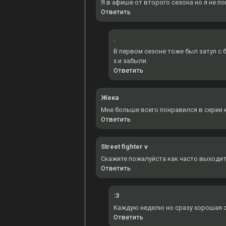
Я в афише от второго сезона но я не по
Ответить
.
В первом сезоне тоже был затуп с б
х и забыли.
Ответить
Жека
Мне больше всего понравился в серии к
Ответить
Street fighter v
Скажите пожалуйста как часто выходит
Ответить
:3
Каждую неделю но сразу хорошая оз
Ответить