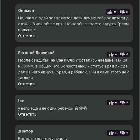
Онимен
23
3
Ну, как у людей появляются дети думаю тебе родители д
олжны были объяснять. Но вообще просто загугли "разм
ножение"
Ответить
Евгвний Безликий
6
0
После свадьбы Тан Сан и Сяо У остались наедине, Тан Са
н... Хм-м, в общем, его Божественный статус вряд ли сде
лал из него евнуха. Р-раз, и ребенок. Они и сами этого не о
жидали.
Ответить
leo
6
0
у него еще и не один ребенок 😁😁😁
Ответить
Доктор
2
0
Вроде по первому сезону