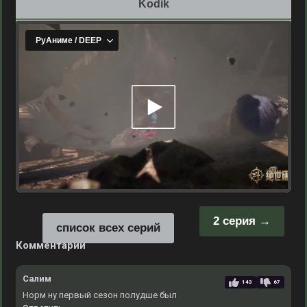
Kodik
2 серия
список всех серий
Комментарии
Салим
143
67
Норм ну первый сезон полудше был