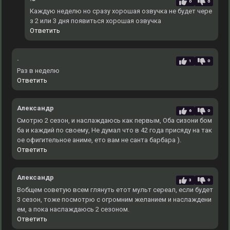
0
0
Каждую неделю но сразу хорошая озвучка не будет чере
з 2 или 3 дня появиться хорошая озвучка
Ответить
.
1
0
Раз в неделю
Ответить
Александр
6
0
Смотрю 2 сезон, и наслаждаюсь как первым, Оба сизони бом
ба и каждий по своему, Не думал что в 42 года присяду на так
ое офигительное аниме, ето вам не санта барбара ).
Ответить
Александр
3
0
Вобщем советую всем глянуть етот мульт сереал, если будет
3 сезон, тоже посмотрю с огромним желанием и наслаждени
ем, а пока наслаждаюсь 2 сезоном.
Ответить