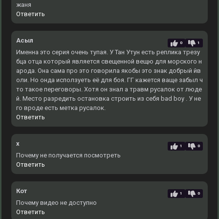
жаня
Ответить
Асыл
0
1
Именна это серия очень тупая. У Тан Утун есть реплика трезу
бца отца который является свещенной вещю для морского н
арода. Она сама про это говорила якобы это знак добрый йв
оли. Но онда исползуеть её для боя. ГГ кажется ваще забыл ч
то такое переговоры. Хотя он знал а травм русалок от люде
й. Место разредить остановка строить из себя bad boy . У не
го вроде есть метка русалок.
Ответить
x
1
0
Почему не получается посмотреть
Ответить
Кот
1
0
Почему видео не доступно
Ответить