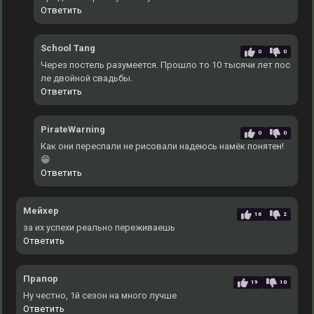
Ответить
School Tang
0
0
Через постель разумеется. Прошло то 10 тысячи лет пос
ле двойной свадьбы.
Ответить
PirateWarning
0
0
Как они переспали не рисовали надеюсь намёк понятен!
😁
Ответить
Мейхер
16
2
за их успехи реально переживаешь
Ответить
Прапор
19
10
Ну честно, 1й сезон на много лучше
Ответить