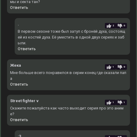
мы и секта тан?
Ответить
.
2
0
В первом сезоне тоже был затуп с бронёй духа, состоящ
ей из костей духа. Еë уместить в одной двух сериях и заб
ыли.
Ответить
Жека
1
0
Мне больше всего понравился в серии конец где сказали пап
а
Ответить
Street fighter v
1
1
Скажите пожалуйста как часто выходит серия про это аним
е?
Ответить
:3