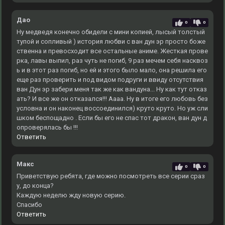
Дао
0
0
Ну медведя конечно обидели с мини копией, лысый толстый
тупой и сопливый ) история любви с ван дун эр просто боже
ственна и превосходит все остальные аниме. Жесткая прове
рка, лавы выпил, раз чуть не погиб, 9 раз мечем себя насквоз
ь и в этот раз погиб, но ей и этого было мало, она решила его
еще раз проверить и под видом подруги и ввиду отсутствия
ван Дун эр забери меня так же как вандуна... Ну как тут отказ
ать? И все же он отказался!!! Аааа. Ну в итоге его любовь без
условна и он наконец воссоединился) круто круто. Но уж сли
шком беспощадно . Если бы его не спас тот дракон, ван дун д
опроверялась бы !!!
Ответить
Макс
0
0
Приветствую ребята, где можно посмотреть все серии сраз
у, до конца?
Каждую неделю жду новую серию.
Спасибо
Ответить