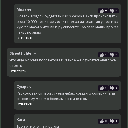
Михаил
0
0
3 сезон врядли будет так как 3 сезон манги происходит ч
ерез 10 000 лет и все уходит в меха да клан тан ушол в ка
кую то мафию что ли в ру сигменте 365 глав манги про ма
ньхву не знаю
Ответить
Street fighter v
1
0
Что ещё можете посоветовать такое же офигительная посм
отреть.
Ответить
Сумрак
1
2
Расколотая битвой синева небес,когда-то соперничала п
о первому месту с боевым континентом.
Ответить
Kara
0
0
Трон отмеченный богом