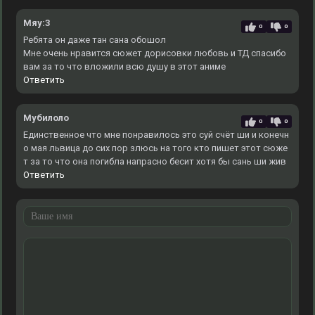
Мяу:3
0
0
Ребята он даже тан сана обошол
Мне очень нравится сюжет дорисовки любовь и ТД спасибо
вам за то что вложили всю душу в этот аниме
Ответить
Мубилоло
0
0
Единственное что мне понравилось это суй счёт ши и конечн
о мая львица до сих пор злюсь на того кто пишет этот сюже
т за то что она погибла напрасно бесит хотя бы сань ши жив
Ответить