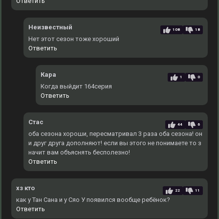
Ответить
Неизвестный
108
18
Нет этот сезон тоже хороший
Ответить
Кара
1
0
Когда выйдит 164серия
Ответить
Стас
44
6
оба сезона хороши, пересматривал 3 раза оба сезона! он
и друг друга дополняют! если вы этого не понимаете то з
начит вам объяснять бесполезно!
Ответить
хз кто
22
11
как у Тан Сана и у Сяо У появился вообще ребёнок?
Ответить