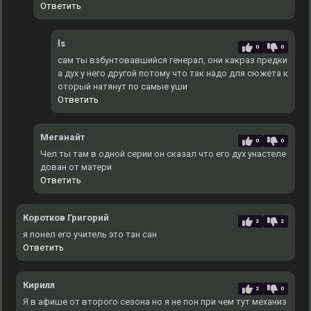
Ответить
ls
0
0
сам ты взбунтовавшийся генерал, они какраз предки
а дух у него другой потому что так надо для сюжета к
оторый натянут по самые уши
Ответить
Меганайт
0
0
Чел ты там в одной серии он сказал что его дух унастеле
дован от матери
Ответить
Коротков Григорий
2
2
я понел его учитель это тан сан
Ответить
Кирилл
2
0
Я в афише от второго сезона но я не пон при чем тут механиз