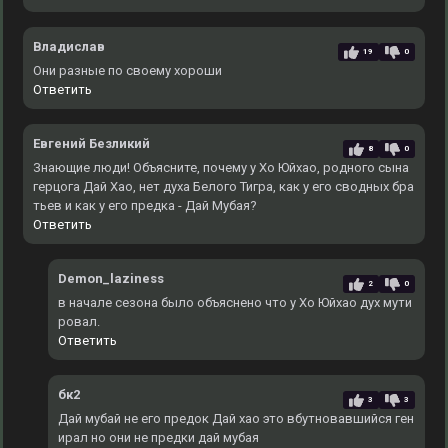
Владислав
19
0
Они разные по своему хороши
Ответить
Евгений Безликий
8
0
Знающие люди! Объясните, почему у Хо Юйхао, родного сына
герцога Дай Хао, нет духа Белого Тигра, как у его сводных бра
тьев и как у его предка - Дай Мубая?
Ответить
Demon_laziness
2
0
в начале сезона было объяснено что у Хо Юйхао дух мути
ровал.
Ответить
бк2
3
3
Дай мубай не его предок Дай хао это вбутновавшийся ген
ирал но они не предки дай мубая