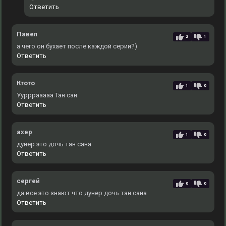
Ответить
Павел
2
1
а чего он бухает после каждой серии?)
Ответить
Ктото
1
0
Уурррааааа Тан сан
Ответить
ахер
1
0
дунер это дочь тан сана
Ответить
сергей
0
0
да все это знают что дунер дочь тан сана
Ответить