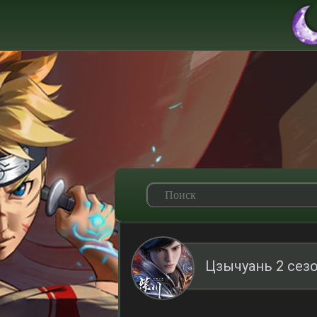
Цзычуань 2 сезо