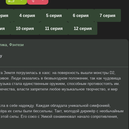
ерия
4 серия
5 серия
6 серия
7 серия
рия
10 серия
11 серия
12 серия
тика
,
Фэнтези
ny
та Земля погрузилась в хаос: на поверхность вышли монстры D2,
живое. Люди оказались в безвыходном положении, так как чудовища
музыка стала единственным оружием, способным противостоять им.
ечества, власти запретили любое музыкальное творчество, и мир
ла в себе надежду. Каждая обладала уникальной симфонией,
жёра их силы были бессильны. Такт, молодой дирижёр с необычайным
этой силы. Его союз с Уммэй ознаменовал начало сопротивления,