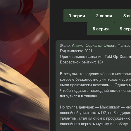
1 серия
2 серия
3 с
8 серия
9 се
Жанр:
Аниме
,
Сериалы
,
Экшен
,
Фантас
Год выпуска: 2021
Оригинальное название:
Takt Op.Desti
Возрастной рейтинг: 16+
В результате падения чёрного метеори
которые безжалостно уничтожали всё 
были практически неуязвимы. Однако 
Чтобы подавить последний оплот челов
погрузился в тишину.
Но группа девушек — Мьюзикарт — нес
способной уничтожать D2, но без дири
талантом, стал ключом к пробуждению 
способного вернуть музыку и свободу.