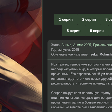
1 серия
2 серия
3 с
8 серия
9 серия
Жанр:
Аниме
,
Аниме 2025
,
Приключени
Год выпуска: 2025
Оригинальное название:
Isekai Mokush
Ира Такуто, теперь уже во плоти мино
непредсказуемый мир, в который попал
временным. Его стратегический ум позв
испытания ждут его и его новых друзей
решительность и терпение приведут к у
Собрав вокруг себя небольшую группу 
влияния миногров, которые долгое вре
прокачивали магию и боевые техники, 
борьбой, но вместе они становились си