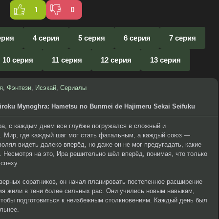
1
0
ерия
4 серия
5 серия
6 серия
7 серия
10 серия
11 серия
12 серия
13 серия
я
,
Фэнтези
,
Исэкай
,
Сериалы
iroku Mynoghra: Hametsu no Bunmei de Hajimeru Sekai Seifuku
гра, с каждым днем все глубже погружался в сложный и
. Мир, где каждый шаг мог стать фатальным, а каждый союз —
олял видеть далеко вперёд, но даже он не мог предугадать, какие
. Несмотря на это, Ира решительно шёл вперёд, понимая, что только
спеху.
верных соратников, он начал планировать постепенное расширение
мя жили в тени более сильных рас. Они учились новым навыкам,
чтобы подготовиться к неизбежным столкновениям. Каждый день был
льнее.