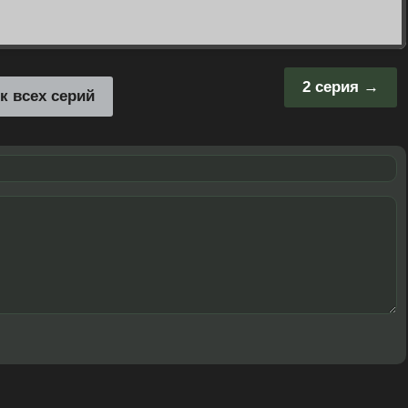
2 серия
к всех серий