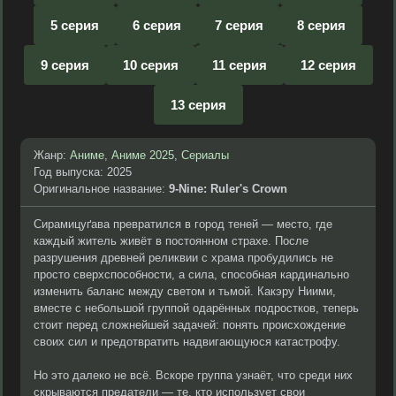
5 серия
6 серия
7 серия
8 серия
9 серия
10 серия
11 серия
12 серия
13 серия
Жанр:
Аниме
,
Аниме 2025
,
Сериалы
Год выпуска: 2025
Оригинальное название:
9-Nine: Ruler's Crown
Сирамицуґава превратился в город теней — место, где
каждый житель живёт в постоянном страхе. После
разрушения древней реликвии с храма пробудились не
просто сверхспособности, а сила, способная кардинально
изменить баланс между светом и тьмой. Какэру Ниими,
вместе с небольшой группой одарённых подростков, теперь
стоит перед сложнейшей задачей: понять происхождение
своих сил и предотвратить надвигающуюся катастрофу.
Но это далеко не всё. Вскоре группа узнаёт, что среди них
скрываются предатели — те, кто использует свои