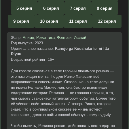
5 серия
6 серия
7 серия
8 серия
9 серия
10 серия
11 серия
12 серия
Жанр:
Аниме
,
Романтика
,
Фэнтези
,
Исэкай
Год выпуска: 2023
Оригинальное название:
Kanojo ga Koushaku-tei ni Itta
Riyuu
Возрастной рейтинг: 16+
Для кого-то оказаться в теле героини любимого романа —
это настоящая мечта. Но для Ринко Ханасаки всё
оборачивается совсем иначе. Оказавшись в теле девушки
по имени Релиана Макмиллан, она быстро вспоминает
содержание истории: Релиана — не главная героиня, а та,
чья смерть становится катализатором событий. Более того,
её убивает собственный жених. И теперь Ринко, которая
знает, что в оригинальном сюжете её жизнь вот-вот
закончится, должна найти способ обмануть саму судьбу.
Чтобы выжить, Релиана решает действовать нестандартно