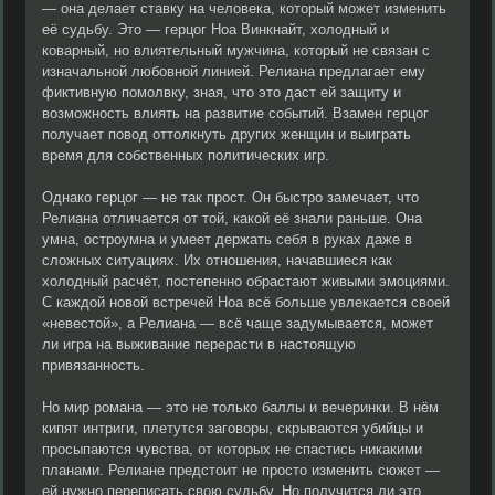
— она делает ставку на человека, который может изменить
её судьбу. Это — герцог Ноа Винкнайт, холодный и
коварный, но влиятельный мужчина, который не связан с
изначальной любовной линией. Релиана предлагает ему
фиктивную помолвку, зная, что это даст ей защиту и
возможность влиять на развитие событий. Взамен герцог
получает повод оттолкнуть других женщин и выиграть
время для собственных политических игр.
Однако герцог — не так прост. Он быстро замечает, что
Релиана отличается от той, какой её знали раньше. Она
умна, остроумна и умеет держать себя в руках даже в
сложных ситуациях. Их отношения, начавшиеся как
холодный расчёт, постепенно обрастают живыми эмоциями.
С каждой новой встречей Ноа всё больше увлекается своей
«невестой», а Релиана — всё чаще задумывается, может
ли игра на выживание перерасти в настоящую
привязанность.
Но мир романа — это не только баллы и вечеринки. В нём
кипят интриги, плетутся заговоры, скрываются убийцы и
просыпаются чувства, от которых не спастись никакими
планами. Релиане предстоит не просто изменить сюжет —
ей нужно переписать свою судьбу. Но получится ли это,