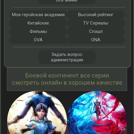
Все аниме
Моя геройская академия
Высокий рейтинг
Китайские
TV Сериалы
Фильмы
Спэшл
OVA
ONA
Задать вопрос
администрации
Боевой континент все серии
смотреть онлайн в хорошем качестве